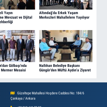
eli Yayın
Altındağ’da Erkek Yaşam
ine Mevzuat ve Dijital
Merkezleri Mahallelere Yayılıyor
hberliği
n'dan Gölbaşı'nda
Nallıhan Belediye Başkanı
e Mermer Mesaisi
Güngör’den Müftü Aydın’a Ziyaret
Güzeltepe Mahallesi Hoşdere Caddesi No: 184/6
Çankaya / Ankara