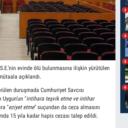
3
4
5
 S.E.'nin evinde ölü bulunmasına ilişkin yürütülen
ütaala açıklandı.
6
rülen duruşmada Cumhuriyet Savcısı
n Uygun'un "
intihara teşvik etme ve intihar
ra "
eziyet etme
" suçundan da ceza almasını
da 15 yıla kadar hapis cezası talep edildi.