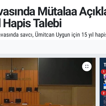
vasında Mütalaa Açıkl
l Hapis Talebi
asında savcı, Ümitcan Uygun için 15 yıl hapis
T
1
2