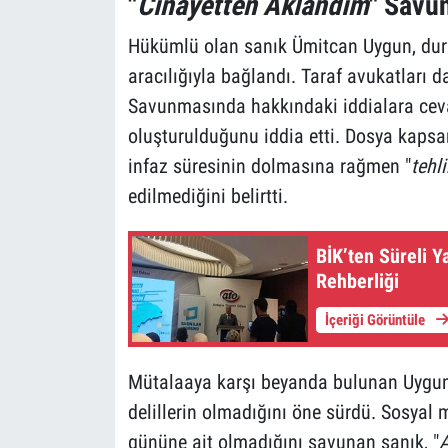
"
Cinayetten Aklandım
" Savu
Hükümlü olan sanık Ümitcan Uygun, dur
aracılığıyla bağlandı. Taraf avukatları
Savunmasında hakkındaki iddialara ceva
oluşturulduğunu iddia etti. Dosya kapsa
infaz süresinin dolmasına rağmen "
tehli
edilmediğini belirtti.
BİK’ten Süreli Y
Rehberliği
İçeriği Görüntüle
Mütalaaya karşı beyanda bulunan Uygun,
delillerin olmadığını öne sürdü. Sosyal
gününe ait olmadığını savunan sanık, "
A