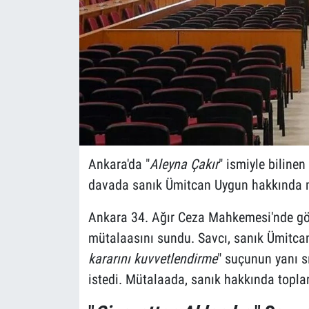
Ankara'da "
Aleyna Çakır
" ismiyle bilinen
davada sanık Ümitcan Uygun hakkında m
Ankara 34. Ağır Ceza Mahkemesi'nde gö
mütalaasını sundu. Savcı, sanık Ümitca
kararını kuvvetlendirme
" suçunun yanı sı
istedi. Mütalaada, sanık hakkında toplam