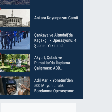
Ankara Koyunpazarı Camii
Çankaya ve Altındağ'da
Kaçakçılık Operasyonu: 4
Şüpheli Yakalandı
Akyurt, Çubuk ve
Pursaklar’da İlaçlama
Çalışması: ABB
Temmuz’da 6 Bin Noktayı
İlaçladı
Adil Varlık Yönetim’den
500 Milyon Liralık
Borçlanma Operasyonu:
Maliyet Düştü, Vade Uzadı