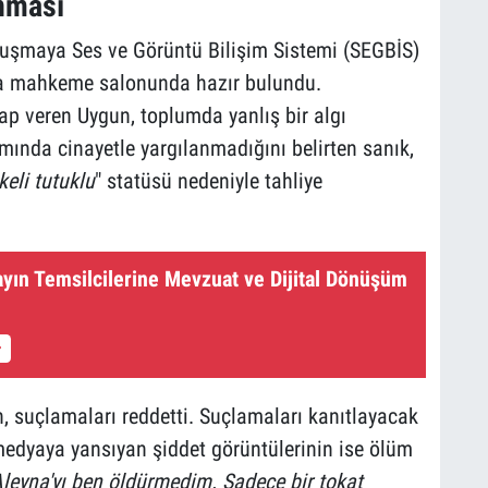
nması
uşmaya Ses ve Görüntü Bilişim Sistemi (SEGBİS)
 da mahkeme salonunda hazır bulundu.
p veren Uygun, toplumda yanlış bir algı
mında cinayetle yargılanmadığını belirten sanık,
keli tutuklu
" statüsü nedeniyle tahliye
ayın Temsilcilerine Mevzuat ve Dijital Dönüşüm
 suçlamaları reddetti. Suçlamaları kanıtlayacak
 medyaya yansıyan şiddet görüntülerinin ise ölüm
leyna'yı ben öldürmedim. Sadece bir tokat