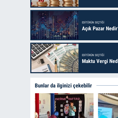
EDITÖRÜN SEÇTIĞI
Açık Pazar Nedir
EDITÖRÜN SEÇTIĞI
Maktu Vergi Nedi
Bunlar da ilginizi çekebilir