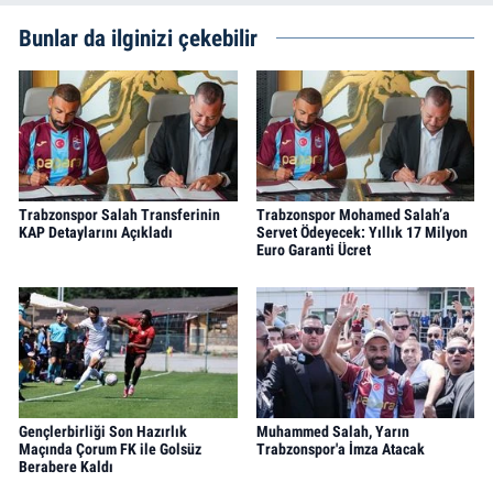
Bunlar da ilginizi çekebilir
Trabzonspor Salah Transferinin
Trabzonspor Mohamed Salah’a
KAP Detaylarını Açıkladı
Servet Ödeyecek: Yıllık 17 Milyon
Euro Garanti Ücret
Gençlerbirliği Son Hazırlık
Muhammed Salah, Yarın
Maçında Çorum FK ile Golsüz
Trabzonspor'a İmza Atacak
Berabere Kaldı