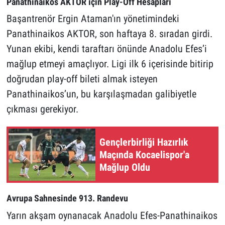
Panathinaikos AKTOR için Play-Off Hesapları
Başantrenör Ergin Ataman'ın yönetimindeki
Panathinaikos AKTOR, son haftaya 8. sıradan girdi.
Yunan ekibi, kendi taraftarı önünde Anadolu Efes’i
mağlup etmeyi amaçlıyor. Ligi ilk 6 içerisinde bitirip
doğrudan play-off bileti almak isteyen
Panathinaikos’un, bu karşılaşmadan galibiyetle
çıkması gerekiyor.
Gençlerbirliği Hazırlık
Maçında Kocaelispor'a
Mağlup Oldu
Avrupa Sahnesinde 913. Randevu
Yarın akşam oynanacak Anadolu Efes-Panathinaikos