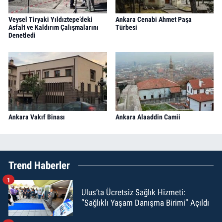
Veysel Tiryaki Yıldıztepe’deki
Ankara Cenabi Ahmet Paşa
Asfalt ve Kaldırım Çalışmalarını
Türbesi
Denetledi
Ankara Vakıf Binası
Ankara Alaaddin Camii
Trend Haberler
1
Ulus’ta Ücretsiz Sağlık Hizmeti:
“Sağlıklı Yaşam Danışma Birimi” Açıldı