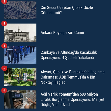
2
Çin Seddi Uzaydan Çıplak Gözle
Görünür mü?
3
Ankara Koyunpazarı Camii
4
Çankaya ve Altındağ'da Kaçakçılık
Operasyonu: 4 Şüpheli Yakalandı
5
Akyurt, Çubuk ve Pursaklar’da İlaçlama
Çalışması: ABB Temmuz’da 6 Bin
Noktayı İlaçladı
6
Adil Varlık Yönetim’den 500 Milyon
Liralık Borçlanma Operasyonu: Maliyet
Düştü, Vade Uzadı