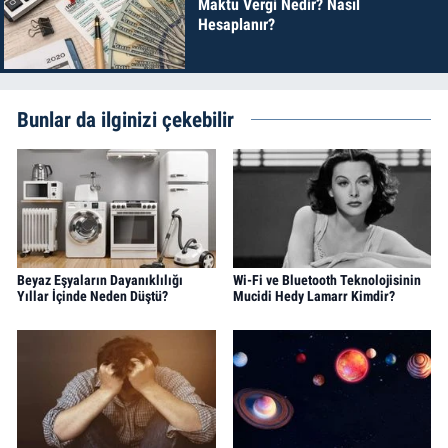
Maktu Vergi Nedir? Nasıl
Hesaplanır?
Bunlar da ilginizi çekebilir
Beyaz Eşyaların Dayanıklılığı
Wi-Fi ve Bluetooth Teknolojisinin
Yıllar İçinde Neden Düştü?
Mucidi Hedy Lamarr Kimdir?