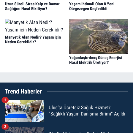
Uzun Süreli Stres Kalp ve Damar
Yaşam İhtimali Olan 8 Yeni
Sağlığını Nasıl Etkiliyor?
Ötegezegen Keşfedildi
Manyetik Alan Nedir? Yaşam için
Neden Gereklidir?
Yoğunlaştırılmış Güneş Enerjisi
Nasıl Elektrik Üretiyor?
Trend Haberler
1
Ulus’ta Ücretsiz Sağlık Hizmeti:
“Sağlıklı Yaşam Danışma Birimi” Açıldı
2