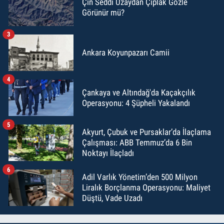
Çin Seddi Uzaydan Çıplak Gözle
Görünür mü?
3
Ankara Koyunpazarı Camii
4
Çankaya ve Altındağ'da Kaçakçılık
Operasyonu: 4 Şüpheli Yakalandı
5
Akyurt, Çubuk ve Pursaklar’da İlaçlama
Çalışması: ABB Temmuz’da 6 Bin
Noktayı İlaçladı
6
Adil Varlık Yönetim’den 500 Milyon
Liralık Borçlanma Operasyonu: Maliyet
Düştü, Vade Uzadı