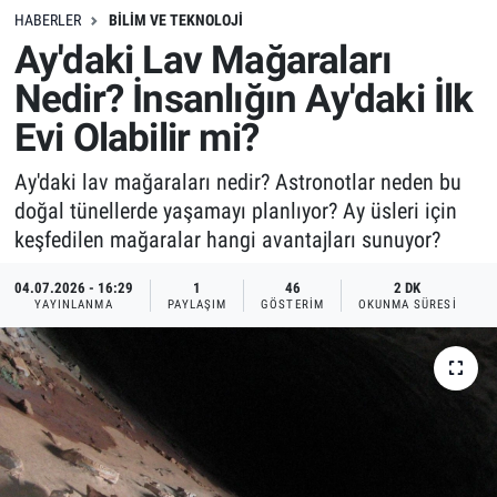
HABERLER
BILIM VE TEKNOLOJI
Ay'daki Lav Mağaraları
Nedir? İnsanlığın Ay'daki İlk
Evi Olabilir mi?
Ay'daki lav mağaraları nedir? Astronotlar neden bu
doğal tünellerde yaşamayı planlıyor? Ay üsleri için
keşfedilen mağaralar hangi avantajları sunuyor?
04.07.2026 - 16:29
1
46
2 DK
YAYINLANMA
PAYLAŞIM
GÖSTERIM
OKUNMA SÜRESI