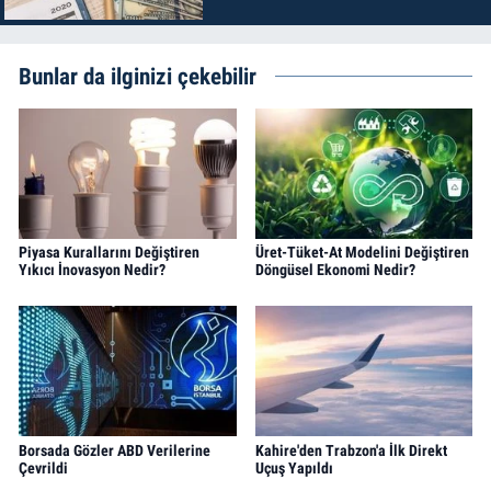
Bunlar da ilginizi çekebilir
Piyasa Kurallarını Değiştiren
Üret-Tüket-At Modelini Değiştiren
Yıkıcı İnovasyon Nedir?
Döngüsel Ekonomi Nedir?
Borsada Gözler ABD Verilerine
Kahire'den Trabzon'a İlk Direkt
Çevrildi
Uçuş Yapıldı