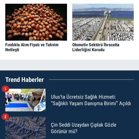
Fındıkta Alım Fiyatı ve Takvim
Otomotiv Sektörü İhracatta
Netleşti
Liderliğini Korudu
Trend Haberler
1
Ulus’ta Ücretsiz Sağlık Hizmeti:
“Sağlıklı Yaşam Danışma Birimi” Açıldı
2
Çin Seddi Uzaydan Çıplak Gözle
Görünür mü?