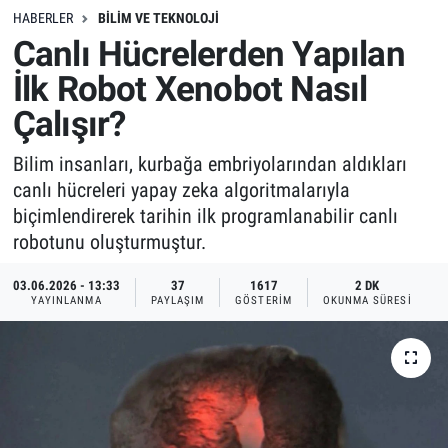
HABERLER
BILIM VE TEKNOLOJI
Canlı Hücrelerden Yapılan
İlk Robot Xenobot Nasıl
Çalışır?
Bilim insanları, kurbağa embriyolarından aldıkları
canlı hücreleri yapay zeka algoritmalarıyla
biçimlendirerek tarihin ilk programlanabilir canlı
robotunu oluşturmuştur.
03.06.2026 - 13:33
37
1617
2 DK
YAYINLANMA
PAYLAŞIM
GÖSTERIM
OKUNMA SÜRESI