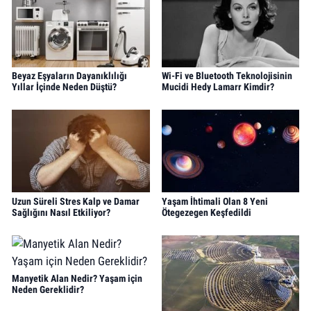
Beyaz Eşyaların Dayanıklılığı
Wi-Fi ve Bluetooth Teknolojisinin
Yıllar İçinde Neden Düştü?
Mucidi Hedy Lamarr Kimdir?
Uzun Süreli Stres Kalp ve Damar
Yaşam İhtimali Olan 8 Yeni
Sağlığını Nasıl Etkiliyor?
Ötegezegen Keşfedildi
Manyetik Alan Nedir? Yaşam için
Neden Gereklidir?