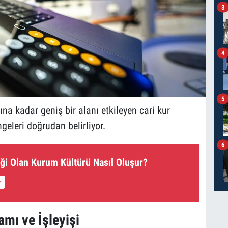
3
4
5
ına kadar geniş bir alanı etkileyen cari kur
geleri doğrudan belirliyor.
6
iği Olan Kurum Kültürü Nasıl Oluşur?
amı ve İşleyişi