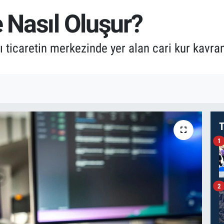
e Nasıl Oluşur?
ı ticaretin merkezinde yer alan cari kur kavra
T
1
2