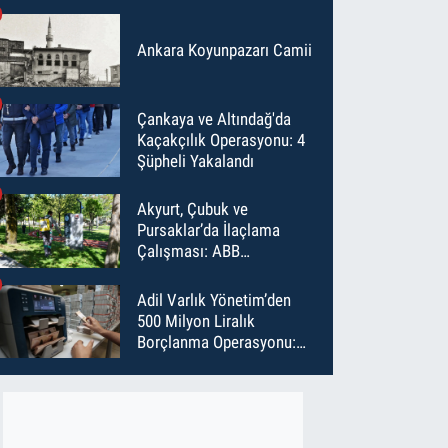
Ankara Koyunpazarı Camii
Çankaya ve Altındağ'da
Kaçakçılık Operasyonu: 4
Şüpheli Yakalandı
Akyurt, Çubuk ve
Pursaklar’da İlaçlama
Çalışması: ABB
Temmuz’da 6 Bin Noktayı
İlaçladı
Adil Varlık Yönetim’den
500 Milyon Liralık
Borçlanma Operasyonu:
Maliyet Düştü, Vade Uzadı