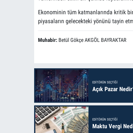
Ekonominin tüm katmanlarında kritik bir
piyasaların gelecekteki yönünü tayin et
Muhabir:
Betül Gökçe AKGÖL BAYRAKTAR
EDITÖRÜN SEÇTIĞI
Açık Pazar Nedir
EDITÖRÜN SEÇTIĞI
Maktu Vergi Nedi