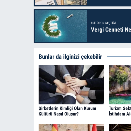
EDITÖRÜN SEÇTIĞI
Vergi Cenneti Ne
Bunlar da ilginizi çekebilir
Şirketlerin Kimliği Olan Kurum
Turizm Sekt
Kültürü Nasıl Oluşur?
İstihdam Al