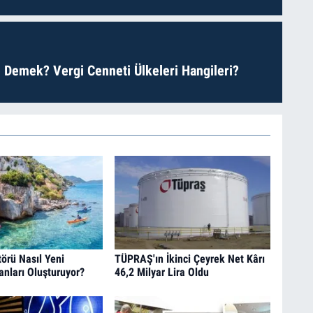
 Demek? Vergi Cenneti Ülkeleri Hangileri?
örü Nasıl Yeni
TÜPRAŞ'ın İkinci Çeyrek Net Kârı
anları Oluşturuyor?
46,2 Milyar Lira Oldu