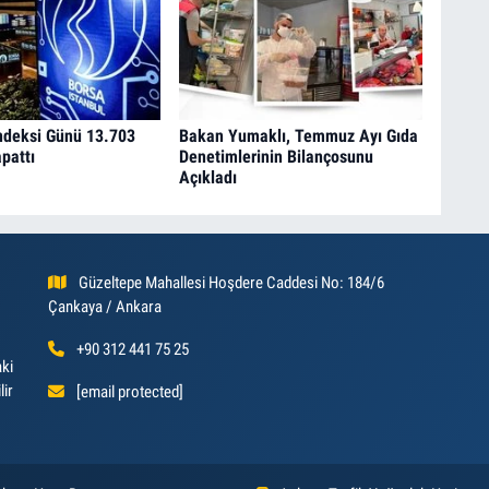
ndeksi Günü 13.703
Bakan Yumaklı, Temmuz Ayı Gıda
pattı
Denetimlerinin Bilançosunu
Açıkladı
Güzeltepe Mahallesi Hoşdere Caddesi No: 184/6
Çankaya / Ankara
+90 312 441 75 25
aki
lir
[email protected]