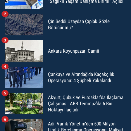
“Sağlıklı Yaşam Danışma Birimi” Açıldı
2
Çin Seddi Uzaydan Çıplak Gözle
Görünür mü?
3
Ankara Koyunpazarı Camii
4
Çankaya ve Altındağ'da Kaçakçılık
Operasyonu: 4 Şüpheli Yakalandı
5
Akyurt, Çubuk ve Pursaklar’da İlaçlama
Çalışması: ABB Temmuz’da 6 Bin
Noktayı İlaçladı
6
Adil Varlık Yönetim’den 500 Milyon
Liralık Borçlanma Operasyonu: Maliyet