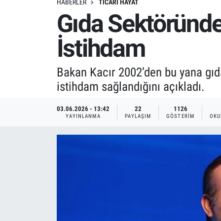
HABERLER
TICARI HAYAT
Gıda Sektöründe 
İstihdam
Bakan Kacır 2002’den bu yana gıda 
istihdam sağlandığını açıkladı.
03.06.2026 - 13:42
22
1126
YAYINLANMA
PAYLAŞIM
GÖSTERIM
OKU