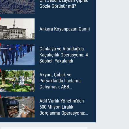
Gözle Görünür mü?
Ankara Koyunpazarı Camii
Çankaya ve Altındağ'da
Kaçakçılık Operasyonu: 4
Şüpheli Yakalandı
Akyurt, Çubuk ve
Pursaklar’da İlaçlama
Çalışması: ABB
Temmuz’da 6 Bin Noktayı
İlaçladı
Adil Varlık Yönetim’den
500 Milyon Liralık
Borçlanma Operasyonu:
Maliyet Düştü, Vade Uzadı