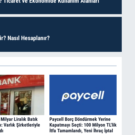
? Ticaret ve Ekonomide Kullanım Alanları
r? Nasıl Hesaplanır?
Milyar Liralık Batık
Paycell Borç Döndürmek Yerine
ı: Varlık Şirketleriyle
Kapatmayı Seçti: 100 Milyon TL'lik
dı
İtfa Tamamlandı, Yeni İhraç İptal