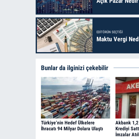
Açık Pazar Nedir
EDITÖRÜN SEÇTIĞI
Maktu Vergi Nedi
Bunlar da ilginizi çekebilir
Türkiye’nin Hedef Ülkelere
Akbank 1,2 
İhracatı 94 Milyar Dolara Ulaştı
Krediyi Satt
İmzalar Atıl