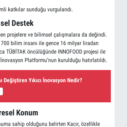
mli katkılar sunduğu vurgulandı.
msel Destek
len projelere ve bilimsel çalışmalara da değindi.
700 bilim insanı ile gence 16 milyar liradan
yrıca TÜBİTAK öncülüğünde INNOFOOD projesi ile
İnovasyon Platformu’nun kurulduğu hatırlatıldı.
nı Değiştiren Yıkıcı İnovasyon Nedir?
üresel Konum
numa sahip olduğunu belirten Kacır, özellikle