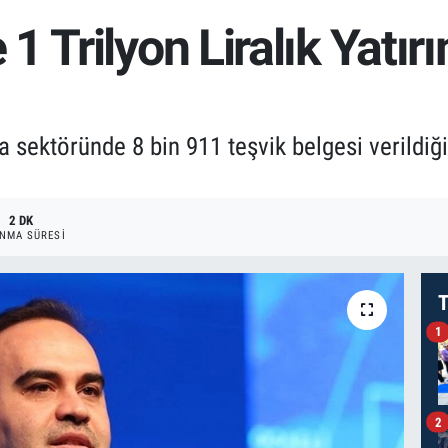
1 Trilyon Liralık Yatır
sektöründe 8 bin 911 teşvik belgesi verildiğin
2 DK
NMA SÜRESI
T
1
2