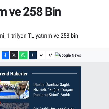
ım ve 258 Bin
i, 1 trilyon TL yatırım ve 258 bin
-
+
A
A
rend Haberler
Ulus’ta Ücretsiz Sağlık
Hizmeti: “Sağlıklı Yaşam
Danışma Birimi” Açıldı
Çin Seddi Uzaydan Çıplak