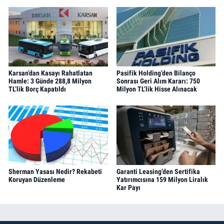
Karsan’dan Kasayı Rahatlatan
Pasifik Holding’den Bilanço
Hamle: 3 Günde 288,8 Milyon
Sonrası Geri Alım Kararı: 750
TL’lik Borç Kapatıldı
Milyon TL’lik Hisse Alınacak
Sherman Yasası Nedir? Rekabeti
Garanti Leasing’den Sertifika
Koruyan Düzenleme
Yatırımcısına 159 Milyon Liralık
Kar Payı