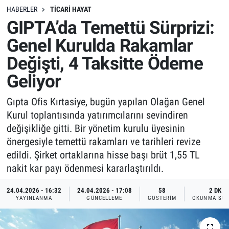
HABERLER
TICARI HAYAT
GIPTA’da Temettü Sürprizi:
Genel Kurulda Rakamlar
Değişti, 4 Taksitte Ödeme
Geliyor
Gıpta Ofis Kırtasiye, bugün yapılan Olağan Genel
Kurul toplantısında yatırımcılarını sevindiren
değişikliğe gitti. Bir yönetim kurulu üyesinin
önergesiyle temettü rakamları ve tarihleri revize
edildi. Şirket ortaklarına hisse başı brüt 1,55 TL
nakit kar payı ödenmesi kararlaştırıldı.
24.04.2026 - 16:32
24.04.2026 - 17:08
58
2 DK
YAYINLANMA
GÜNCELLEME
GÖSTERIM
OKUNMA SÜR