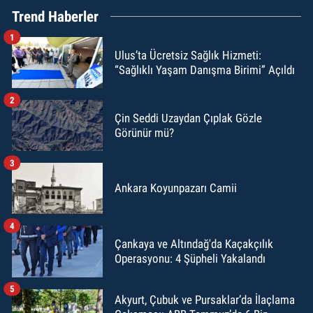
Trend Haberler
1
Ulus’ta Ücretsiz Sağlık Hizmeti:
“Sağlıklı Yaşam Danışma Birimi” Açıldı
2
Çin Seddi Uzaydan Çıplak Gözle
Görünür mü?
3
Ankara Koyunpazarı Camii
4
Çankaya ve Altındağ'da Kaçakçılık
Operasyonu: 4 Şüpheli Yakalandı
5
Akyurt, Çubuk ve Pursaklar’da İlaçlama