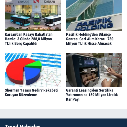
Karsan’dan Kasayı Rahatlatan
Pasifik Holding’den Bilanço
Hamle: 3 Günde 288,8 Milyon
Sonrası Geri Alım Kararı: 750
TL’lik Borç Kapatıldı
Milyon TL’lik Hisse Alınacak
Sherman Yasası Nedir? Rekabeti
Garanti Leasing’den Sertifika
Koruyan Düzenleme
Yatırımcısına 159 Milyon Liralık
Kar Payı
Trend Haberler