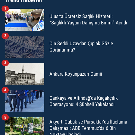
1
Ulus’ta Ücretsiz Sağlık Hizmeti:
“Sağlıklı Yaşam Danışma Birimi” Açıldı
2
Çin Seddi Uzaydan Çıplak Gözle
Görünür mü?
3
Ankara Koyunpazarı Camii
4
Çankaya ve Altındağ'da Kaçakçılık
Operasyonu: 4 Şüpheli Yakalandı
5
Akyurt, Çubuk ve Pursaklar’da İlaçlama
Çalışması: ABB Temmuz’da 6 Bin
Noktayı İlaçladı