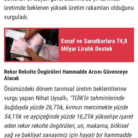
üretimde beklenen yüksek üretim rakamları olduğunu
vurguladı.
Esnaf ve Sanatkarlara 74,8
Milyar Liralık Destek
Rekor Rekolte Öngörüleri Hammadde Arzını Güvenceye
Alacak
Önümüzdeki dönem tarımsal üretim beklentilerine
vurgu yapan Nihat Uysallı,
"TÜİK'in tahminlerinde
buğdayda yüzde 26,7'lik, kırmızı mercimekte yüzde
54,1'lik ve ayçiçeğinde yüzde 16,2'lik yükselişe işaret
eden rekor rekolte öngörüleri, un, makarna, bitkisel
yağ ve bakliyat sanayimiz için hayati bir hammadde