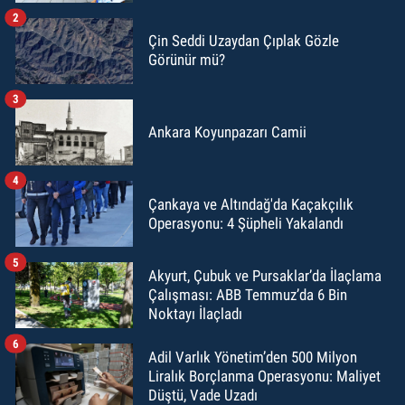
2
Çin Seddi Uzaydan Çıplak Gözle
Görünür mü?
3
Ankara Koyunpazarı Camii
4
Çankaya ve Altındağ'da Kaçakçılık
Operasyonu: 4 Şüpheli Yakalandı
5
Akyurt, Çubuk ve Pursaklar’da İlaçlama
Çalışması: ABB Temmuz’da 6 Bin
Noktayı İlaçladı
6
Adil Varlık Yönetim’den 500 Milyon
Liralık Borçlanma Operasyonu: Maliyet
Düştü, Vade Uzadı