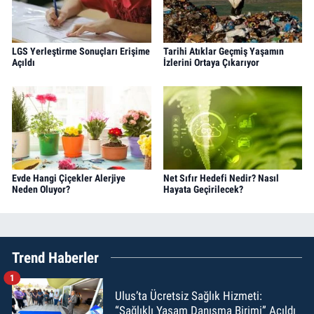
LGS Yerleştirme Sonuçları Erişime
Tarihi Atıklar Geçmiş Yaşamın
Açıldı
İzlerini Ortaya Çıkarıyor
Evde Hangi Çiçekler Alerjiye
Net Sıfır Hedefi Nedir? Nasıl
Neden Oluyor?
Hayata Geçirilecek?
Trend Haberler
1
Ulus’ta Ücretsiz Sağlık Hizmeti:
“Sağlıklı Yaşam Danışma Birimi” Açıldı