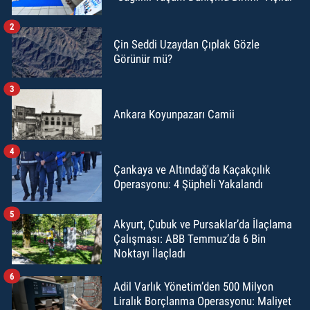
2
Çin Seddi Uzaydan Çıplak Gözle
Görünür mü?
3
Ankara Koyunpazarı Camii
4
Çankaya ve Altındağ'da Kaçakçılık
Operasyonu: 4 Şüpheli Yakalandı
5
Akyurt, Çubuk ve Pursaklar’da İlaçlama
Çalışması: ABB Temmuz’da 6 Bin
Noktayı İlaçladı
6
Adil Varlık Yönetim’den 500 Milyon
Liralık Borçlanma Operasyonu: Maliyet