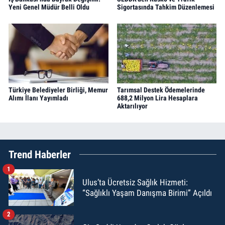
Yeni Genel Müdür Belli Oldu
Sigortasında Tahkim Düzenlemesi
Türkiye Belediyeler Birliği, Memur
Tarımsal Destek Ödemelerinde
Alımı İlanı Yayımladı
688,2 Milyon Lira Hesaplara
Aktarılıyor
Trend Haberler
1
Ulus’ta Ücretsiz Sağlık Hizmeti:
“Sağlıklı Yaşam Danışma Birimi” Açıldı
2