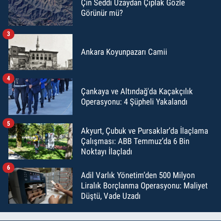
Çin Seddi Uzaydan Çıplak Gözle
Görünür mü?
3
Ankara Koyunpazarı Camii
4
Çankaya ve Altındağ'da Kaçakçılık
Operasyonu: 4 Şüpheli Yakalandı
5
Akyurt, Çubuk ve Pursaklar’da İlaçlama
Çalışması: ABB Temmuz’da 6 Bin
Noktayı İlaçladı
6
Adil Varlık Yönetim’den 500 Milyon
Liralık Borçlanma Operasyonu: Maliyet
Düştü, Vade Uzadı