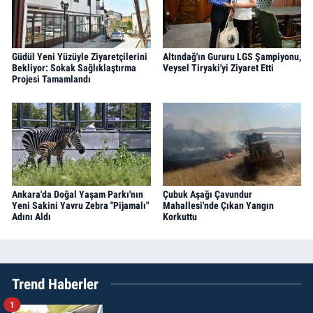
Güdül Yeni Yüzüyle Ziyaretçilerini
Altındağ'ın Gururu LGS Şampiyonu,
Bekliyor: Sokak Sağlıklaştırma
Veysel Tiryaki'yi Ziyaret Etti
Projesi Tamamlandı
Ankara'da Doğal Yaşam Parkı'nın
Çubuk Aşağı Çavundur
Yeni Sakini Yavru Zebra "Pijamalı"
Mahallesi'nde Çıkan Yangın
Adını Aldı
Korkuttu
Trend Haberler
1