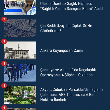
Ulus’ta Ücretsiz Sağlık Hizmeti:
“Sağlıklı Yaşam Danışma Birimi” Açıldı
2
Çin Seddi Uzaydan Çıplak Gözle
Görünür mü?
3
Ankara Koyunpazarı Camii
4
Çankaya ve Altındağ'da Kaçakçılık
Operasyonu: 4 Şüpheli Yakalandı
5
Akyurt, Çubuk ve Pursaklar’da İlaçlama
Çalışması: ABB Temmuz’da 6 Bin
Noktayı İlaçladı
6