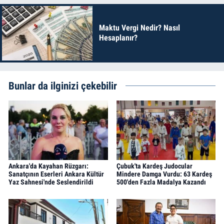
Maktu Vergi Nedir? Nasıl
Hesaplanır?
Bunlar da ilginizi çekebilir
Ankara'da Kayahan Rüzgarı:
Çubuk'ta Kardeş Judocular
Sanatçının Eserleri Ankara Kültür
Mindere Damga Vurdu: 63 Kardeş
Yaz Sahnesi'nde Seslendirildi
500'den Fazla Madalya Kazandı