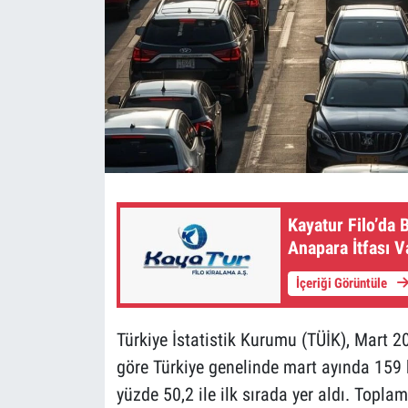
Kayatur Filo’da 
Anapara İtfası V
İçeriği Görüntüle
Türkiye İstatistik Kurumu (TÜİK), Mart 20
göre Türkiye genelinde mart ayında 159 b
yüzde 50,2 ile ilk sırada yer aldı. Topla