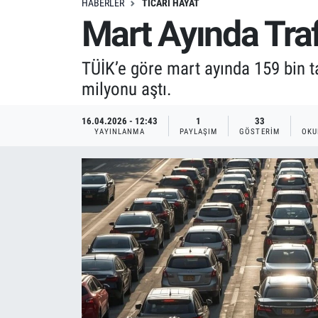
HABERLER
TICARI HAYAT
Mart Ayında Traf
TÜİK’e göre mart ayında 159 bin taş
milyonu aştı.
16.04.2026 - 12:43
1
33
YAYINLANMA
PAYLAŞIM
GÖSTERIM
OKU