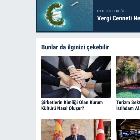
EDITÖRÜN SEÇTIĞI
Vergi Cenneti Ne
Bunlar da ilginizi çekebilir
Şirketlerin Kimliği Olan Kurum
Turizm Sekt
Kültürü Nasıl Oluşur?
İstihdam Al