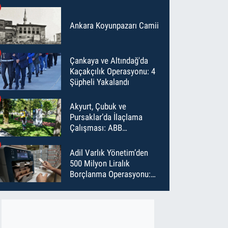
Ankara Koyunpazarı Camii
Çankaya ve Altındağ'da
Kaçakçılık Operasyonu: 4
Şüpheli Yakalandı
Akyurt, Çubuk ve
Pursaklar’da İlaçlama
Çalışması: ABB
Temmuz’da 6 Bin Noktayı
İlaçladı
Adil Varlık Yönetim’den
500 Milyon Liralık
Borçlanma Operasyonu:
Maliyet Düştü, Vade Uzadı