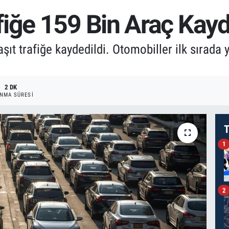
iğe 159 Bin Araç Kayd
ıt trafiğe kaydedildi. Otomobiller ilk sırada y
2 DK
NMA SÜRESI
T
1
2