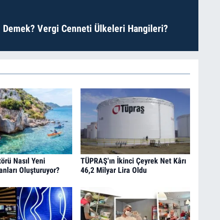
 Demek? Vergi Cenneti Ülkeleri Hangileri?
örü Nasıl Yeni
TÜPRAŞ'ın İkinci Çeyrek Net Kârı
anları Oluşturuyor?
46,2 Milyar Lira Oldu