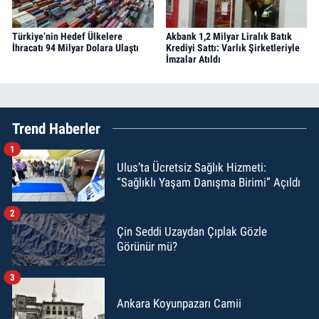
Türkiye’nin Hedef Ülkelere
Akbank 1,2 Milyar Liralık Batık
İhracatı 94 Milyar Dolara Ulaştı
Krediyi Sattı: Varlık Şirketleriyle
İmzalar Atıldı
Trend Haberler
1
Ulus’ta Ücretsiz Sağlık Hizmeti:
“Sağlıklı Yaşam Danışma Birimi” Açıldı
2
Çin Seddi Uzaydan Çıplak Gözle
Görünür mü?
3
Ankara Koyunpazarı Camii