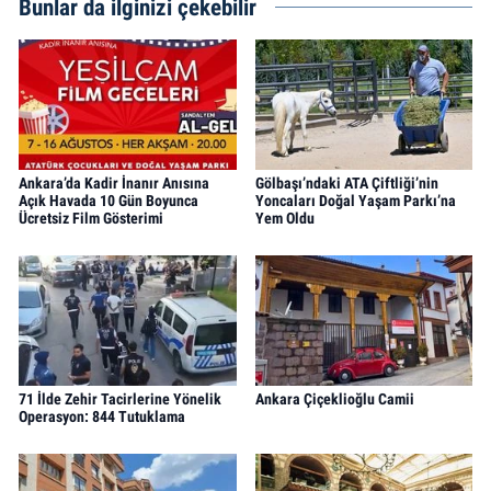
Bunlar da ilginizi çekebilir
Ankara’da Kadir İnanır Anısına
Gölbaşı’ndaki ATA Çiftliği’nin
Açık Havada 10 Gün Boyunca
Yoncaları Doğal Yaşam Parkı’na
Ücretsiz Film Gösterimi
Yem Oldu
71 İlde Zehir Tacirlerine Yönelik
Ankara Çiçeklioğlu Camii
Operasyon: 844 Tutuklama