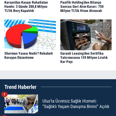
Karsan’dan Kasayı Rahatlatan
Pasifik Holding’den Bilanço
Hamle: 3 Günde 288,8 Milyon
Sonrası Geri Alım Kararı: 750
TL’lik Borç Kapatıldı
Milyon TL’lik Hisse Alınacak
Sherman Yasası Nedir? Rekabeti
Garanti Leasing’den Sertifika
Koruyan Düzenleme
Yatırımcısına 159 Milyon Liralık
Kar Payı
Trend Haberler
1
Ulus’ta Ücretsiz Sağlık Hizmeti:
“Sağlıklı Yaşam Danışma Birimi” Açıldı