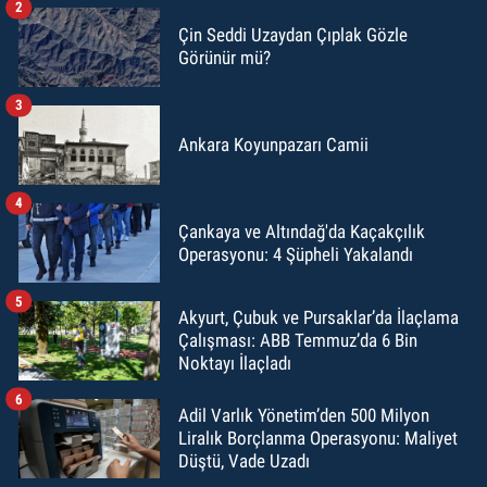
2
Çin Seddi Uzaydan Çıplak Gözle
Görünür mü?
3
Ankara Koyunpazarı Camii
4
Çankaya ve Altındağ'da Kaçakçılık
Operasyonu: 4 Şüpheli Yakalandı
5
Akyurt, Çubuk ve Pursaklar’da İlaçlama
Çalışması: ABB Temmuz’da 6 Bin
Noktayı İlaçladı
6
Adil Varlık Yönetim’den 500 Milyon
Liralık Borçlanma Operasyonu: Maliyet
Düştü, Vade Uzadı