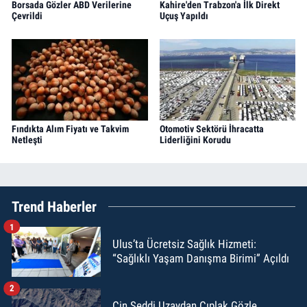
Borsada Gözler ABD Verilerine
Kahire'den Trabzon'a İlk Direkt
Çevrildi
Uçuş Yapıldı
Fındıkta Alım Fiyatı ve Takvim
Otomotiv Sektörü İhracatta
Netleşti
Liderliğini Korudu
Trend Haberler
1
Ulus’ta Ücretsiz Sağlık Hizmeti:
“Sağlıklı Yaşam Danışma Birimi” Açıldı
2
Çin Seddi Uzaydan Çıplak Gözle