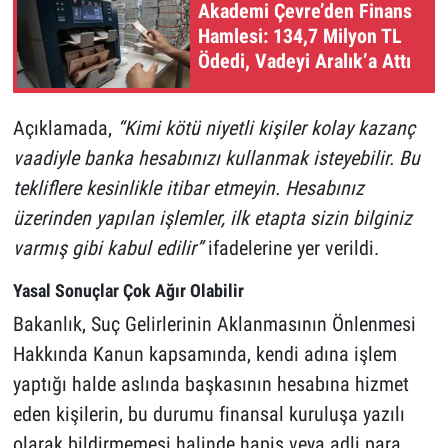
Akademi Çevre’den Finans
Hamlesi: 134,7 Milyon TL
Ödedi, Vadeyi Aralık’a Attı
Açıklamada,
“Kimi kötü niyetli kişiler kolay kazanç
vaadiyle banka hesabınızı kullanmak isteyebilir. Bu
tekliflere kesinlikle itibar etmeyin. Hesabınız
üzerinden yapılan işlemler, ilk etapta sizin bilginiz
varmış gibi kabul edilir”
ifadelerine yer verildi.
Yasal Sonuçlar Çok Ağır Olabilir
Bakanlık, Suç Gelirlerinin Aklanmasının Önlenmesi
Hakkında Kanun kapsamında, kendi adına işlem
yaptığı halde aslında başkasının hesabına hizmet
eden kişilerin, bu durumu finansal kuruluşa yazılı
olarak bildirmemesi halinde hapis veya adli para