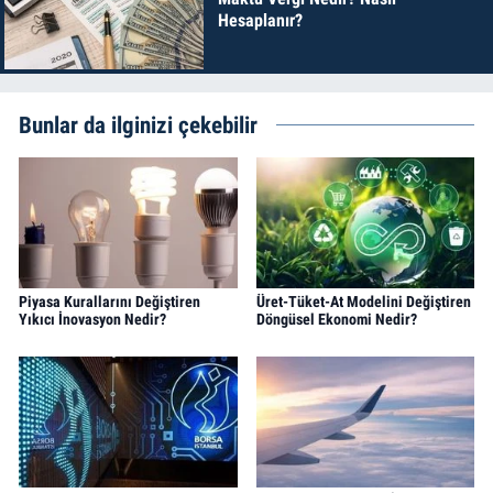
Hesaplanır?
Bunlar da ilginizi çekebilir
Piyasa Kurallarını Değiştiren
Üret-Tüket-At Modelini Değiştiren
Yıkıcı İnovasyon Nedir?
Döngüsel Ekonomi Nedir?