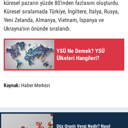
küresel pazarın yüzde 80'inden fazlasını oluşturdu.
Küresel sıralamada Türkiye, İngiltere, İtalya, Rusya,
Yeni Zelanda, Almanya, Vietnam, İspanya ve
Ukrayna'nın önünde sıralandı.
YSÜ Ne Demek? YSÜ
Ülkeleri Hangileri?
Kaynak:
Haber Merkezi
Düz Oranlı Vergi Nedir? Nasıl