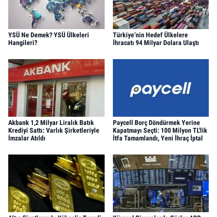
YSÜ Ne Demek? YSÜ Ülkeleri
Türkiye’nin Hedef Ülkelere
Hangileri?
İhracatı 94 Milyar Dolara Ulaştı
Akbank 1,2 Milyar Liralık Batık
Paycell Borç Döndürmek Yerine
Krediyi Sattı: Varlık Şirketleriyle
Kapatmayı Seçti: 100 Milyon TL'lik
İmzalar Atıldı
İtfa Tamamlandı, Yeni İhraç İptal