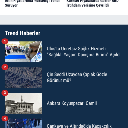
Altın Fiyatlarında Yükseliş Trendi
Küresel Piyasalarda Gözler ABD
Sürüyor
İstihdam Verisine Çevrildi
Trend Haberler
1
Ulus’ta Ücretsiz Sağlık Hizmeti:
“Sağlıklı Yaşam Danışma Birimi” Açıldı
2
Çin Seddi Uzaydan Çıplak Gözle
Görünür mü?
3
Ankara Koyunpazarı Camii
4
Çankaya ve Altındağ'da Kaçakçılık