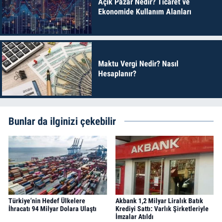
Açık Pazar Nedir? Ticaret ve
Ekonomide Kullanım Alanları
Maktu Vergi Nedir? Nasıl
Hesaplanır?
Bunlar da ilginizi çekebilir
Türkiye’nin Hedef Ülkelere
Akbank 1,2 Milyar Liralık Batık
İhracatı 94 Milyar Dolara Ulaştı
Krediyi Sattı: Varlık Şirketleriyle
İmzalar Atıldı