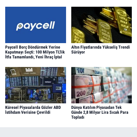
Paycell Borç Döndürmek Yerine
Altın Fiyatlarında Yükseliş Trendi
Kapatmayı Seçti: 100 Milyon TL'lik
Sürüyor
İtfa Tamamlandı, Yeni İhraç İptal
Küresel Piyasalarda Gözler ABD
Dünya Katılım Piyasadan Tek
İstihdam Verisine Çevrildi
Günde 2,8 Milyar Lira Sıcak Para
Topladı