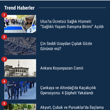
Trend Haberler
1
Ulus’ta Ücretsiz Sağlık Hizmeti:
“Sağlıklı Yaşam Danışma Birimi” Açıldı
2
Çin Seddi Uzaydan Çıplak Gözle
Görünür mü?
3
Ankara Koyunpazarı Camii
4
Çankaya ve Altındağ'da Kaçakçılık
Operasyonu: 4 Şüpheli Yakalandı
5
Akyurt, Çubuk ve Pursaklar’da İlaçlama