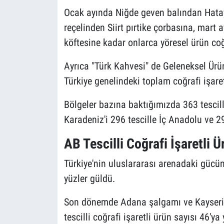
Ocak ayında Niğde geven balından Hatay
reçelinden Siirt pırtike çorbasına, mart 
köftesine kadar onlarca yöresel ürün coğra
Ayrıca "Türk Kahvesi" de Geleneksel Ürün 
Türkiye genelindeki toplam coğrafi işaret
Bölgeler bazına baktığımızda 363 tescill
Karadeniz'i 296 tescille İç Anadolu ve 2
AB Tescilli Coğrafi İşaretli Ü
Türkiye'nin uluslararası arenadaki gücünü
yüzler güldü.
Son dönemde Adana şalgamı ve Kayseri p
tescilli coğrafi işaretli ürün sayısı 46'y