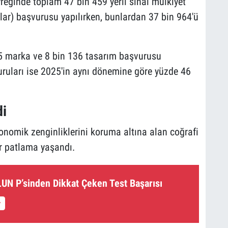
yreğinde toplam 47 bin 459 yerli sınai mülkiyet
klar) başvurusu yapılırken, bunlardan 37 bin 964'ü
 marka ve 8 bin 136 tasarım başvurusu
vuruları ise 2025'in aynı dönemine göre yüzde 46
di
ronomik zenginliklerini koruma altına alan coğrafi
ir patlama yaşandı.
N P’sinden Dikkat Çeken Test Başarısı