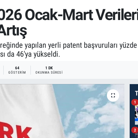
 Ocak-Mart Verileri Be
Artış
eğinde yapılan yerli patent başvuruları yüzde 
ısı da 46'ya yükseldi.
64
1 DK
GÖSTERIM
OKUNMA SÜRESI
T
1
2