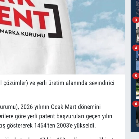
3
4
5
il çözümler) ve yerli üretim alanında sevindirici
6
urumu), 2026 yılının Ocak-Mart dönemini
erilere göre yerli patent başvuruları geçen yılın
tış göstererek 1464'ten 2003'e yükseldi.