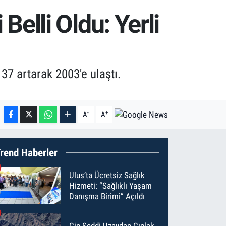
lli Oldu: Yerli
37 artarak 2003'e ulaştı.
-
+
A
A
rend Haberler
Ulus’ta Ücretsiz Sağlık
Hizmeti: “Sağlıklı Yaşam
Danışma Birimi” Açıldı
Çin Seddi Uzaydan Çıplak