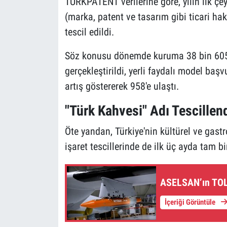
TÜRKPATENT verilerine göre, yılın ilk çe
(marka, patent ve tasarım gibi ticari ha
tescil edildi.
Söz konusu dönemde kuruma 38 bin 605
gerçekleştirildi, yerli faydalı model baş
artış göstererek 958'e ulaştı.
"Türk Kahvesi" Adı Tescillen
Öte yandan, Türkiye'nin kültürel ve gast
işaret tescillerinde de ilk üç ayda tam b
ASELSAN’ın TOLU
İçeriği Görüntüle