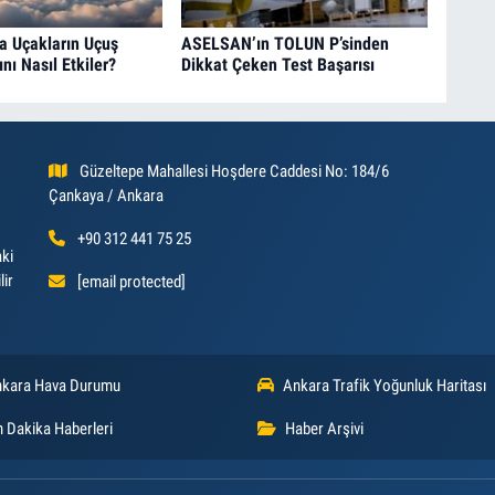
fa Uçakların Uçuş
ASELSAN’ın TOLUN P’sinden
nı Nasıl Etkiler?
Dikkat Çeken Test Başarısı
Güzeltepe Mahallesi Hoşdere Caddesi No: 184/6
Çankaya / Ankara
+90 312 441 75 25
aki
lir
[email protected]
kara Hava Durumu
Ankara Trafik Yoğunluk Haritası
 Dakika Haberleri
Haber Arşivi