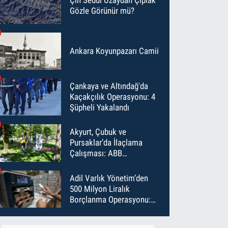
Gözle Görünür mü?
Ankara Koyunpazarı Camii
Çankaya ve Altındağ'da
Kaçakçılık Operasyonu: 4
Şüpheli Yakalandı
Akyurt, Çubuk ve
Pursaklar’da İlaçlama
Çalışması: ABB
Temmuz’da 6 Bin Noktayı
İlaçladı
Adil Varlık Yönetim’den
500 Milyon Liralık
Borçlanma Operasyonu:
Maliyet Düştü, Vade Uzadı