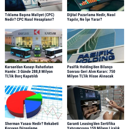
Tıklama Başına Maliyet (CPC)
Dijital Pazarlama Nedir, Nasıl
Nedir? CPC Nasıl Hesaplanır?
Yapılır, Ne İşe Yarar?
Karsan’dan Kasayı Rahatlatan
Pasifik Holding’den Bilanço
Hamle: 3 Günde 288,8 Milyon
Sonrası Geri Alım Kararı: 750
TL’lik Borç Kapatıldı
Milyon TL’lik Hisse Alınacak
Sherman Yasası Nedir? Rekabeti
Garanti Leasing’den Sertifika
Koruyan Düzenleme
Yatırımcısına 159 Milyon Liralık