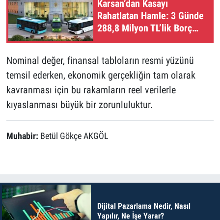
Karsan’dan Kasayı
Rahatlatan Hamle: 3 Günde
288,8 Milyon TL’lik Borç
Kapatıldı
Nominal değer, finansal tabloların resmi yüzünü
temsil ederken, ekonomik gerçekliğin tam olarak
kavranması için bu rakamların reel verilerle
kıyaslanması büyük bir zorunluluktur.
Muhabir:
Betül Gökçe AKGÖL
Dijital Pazarlama Nedir, Nasıl
Yapılır, Ne İşe Yarar?