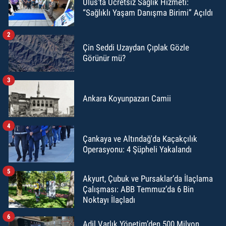
Ulus’ta Ücretsiz Sağlık Hizmeti:
“Sağlıklı Yaşam Danışma Birimi” Açıldı
2
Çin Seddi Uzaydan Çıplak Gözle
Görünür mü?
3
Ankara Koyunpazarı Camii
4
Çankaya ve Altındağ'da Kaçakçılık
Operasyonu: 4 Şüpheli Yakalandı
5
Akyurt, Çubuk ve Pursaklar’da İlaçlama
Çalışması: ABB Temmuz’da 6 Bin
Noktayı İlaçladı
6
Adil Varlık Yönetim’den 500 Milyon