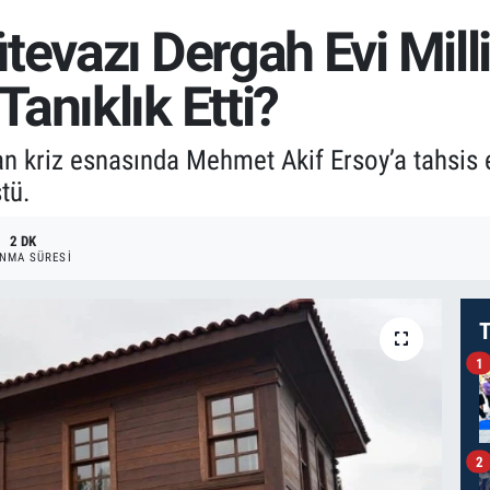
tevazı Dergah Evi Mill
anıklık Etti?
kriz esnasında Mehmet Akif Ersoy’a tahsis edi
tü.
2 DK
NMA SÜRESI
T
1
2