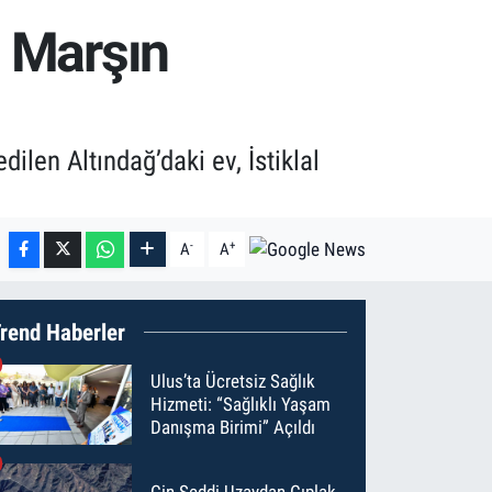
i Marşın
len Altındağ’daki ev, İstiklal
-
+
A
A
rend Haberler
Ulus’ta Ücretsiz Sağlık
Hizmeti: “Sağlıklı Yaşam
Danışma Birimi” Açıldı
Çin Seddi Uzaydan Çıplak