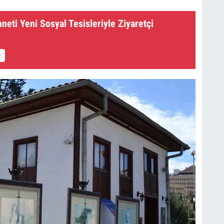
neti Yeni Sosyal Tesisleriyle Ziyaretçi