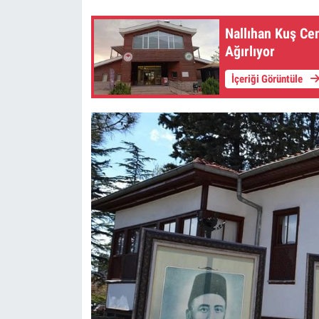
Nallıhan Kuş Cen
Ağırlıyor
İçeriği Görüntüle