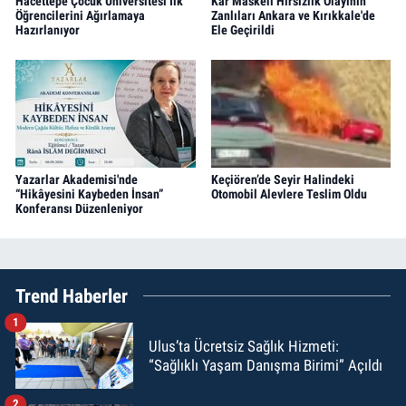
Hacettepe Çocuk Üniversitesi İlk
Kar Maskeli Hırsızlık Olayının
Öğrencilerini Ağırlamaya
Zanlıları Ankara ve Kırıkkale'de
Hazırlanıyor
Ele Geçirildi
Yazarlar Akademisi'nde
Keçiören’de Seyir Halindeki
“Hikâyesini Kaybeden İnsan”
Otomobil Alevlere Teslim Oldu
Konferansı Düzenleniyor
Trend Haberler
1
Ulus’ta Ücretsiz Sağlık Hizmeti:
“Sağlıklı Yaşam Danışma Birimi” Açıldı
2