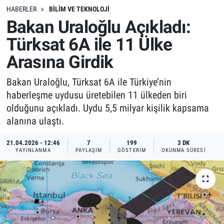
HABERLER
BILIM VE TEKNOLOJI
Bakan Uraloğlu Açıkladı:
Türksat 6A ile 11 Ülke
Arasına Girdik
Bakan Uraloğlu, Türksat 6A ile Türkiye’nin
haberleşme uydusu üretebilen 11 ülkeden biri
olduğunu açıkladı. Uydu 5,5 milyar kişilik kapsama
alanına ulaştı.
21.04.2026 - 12:46
7
199
3 DK
YAYINLANMA
PAYLAŞIM
GÖSTERIM
OKUNMA SÜRESI