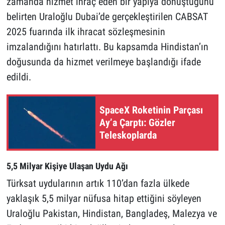
zamanda hizmet ihraç eden bir yapıya dönüştüğünü
belirten Uraloğlu Dubai’de gerçekleştirilen CABSAT
2025 fuarında ilk ihracat sözleşmesinin
imzalandığını hatırlattı. Bu kapsamda Hindistan’ın
doğusunda da hizmet verilmeye başlandığı ifade
edildi.
SpaceX Roketinin Parçası
Ay’a Çarptı: Gözler
Teleskoplarda
5,5 Milyar Kişiye Ulaşan Uydu Ağı
Türksat uydularının artık 110’dan fazla ülkede
yaklaşık 5,5 milyar nüfusa hitap ettiğini söyleyen
Uraloğlu Pakistan, Hindistan, Bangladeş, Malezya ve