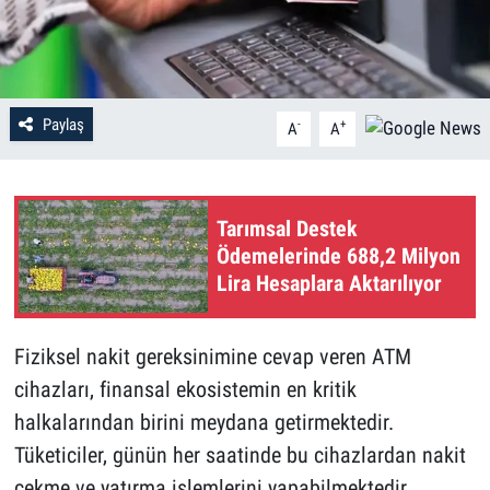
Paylaş
-
+
A
A
Tarımsal Destek
Ödemelerinde 688,2 Milyon
Lira Hesaplara Aktarılıyor
Fiziksel nakit gereksinimine cevap veren ATM
cihazları, finansal ekosistemin en kritik
halkalarından birini meydana getirmektedir.
Tüketiciler, günün her saatinde bu cihazlardan nakit
çekme ve yatırma işlemlerini yapabilmektedir.