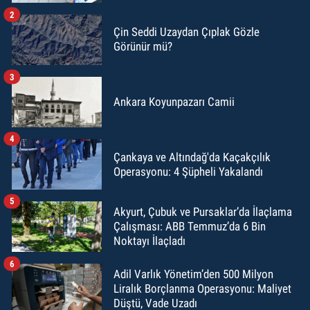
2
Çin Seddi Uzaydan Çıplak Gözle
Görünür mü?
3
Ankara Koyunpazarı Camii
4
Çankaya ve Altındağ'da Kaçakçılık
Operasyonu: 4 Şüpheli Yakalandı
5
Akyurt, Çubuk ve Pursaklar’da İlaçlama
Çalışması: ABB Temmuz’da 6 Bin
Noktayı İlaçladı
6
Adil Varlık Yönetim’den 500 Milyon
Liralık Borçlanma Operasyonu: Maliyet
Düştü, Vade Uzadı