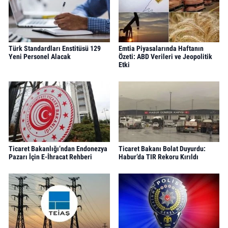
Türk Standardları Enstitüsü 129
Emtia Piyasalarında Haftanın
Yeni Personel Alacak
Özeti: ABD Verileri ve Jeopolitik
Etki
Ticaret Bakanlığı’ndan Endonezya
Ticaret Bakanı Bolat Duyurdu:
Pazarı İçin E-İhracat Rehberi
Habur’da TIR Rekoru Kırıldı