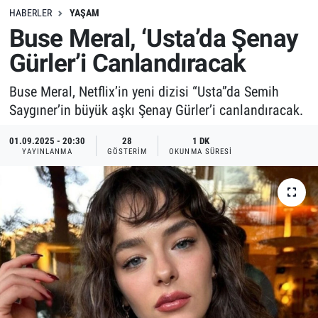
HABERLER
YAŞAM
Buse Meral, ‘Usta’da Şenay
Gürler’i Canlandıracak
Buse Meral, Netflix’in yeni dizisi “Usta”da Semih
Saygıner’in büyük aşkı Şenay Gürler’i canlandıracak.
01.09.2025 - 20:30
28
1 DK
YAYINLANMA
GÖSTERIM
OKUNMA SÜRESI