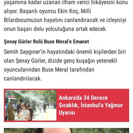
yaşamına kadar uzanan ilham verici hikâyesini konu
alıyor. Başarılı oyuncu Ekin Koç, Milli
Bilardocumuzun hayatını canlandıracak ve izleyiciyi
onun başarı dolu yolculuğuna ortak edecek.
Şenay Gürler Rolü Buse Meral’e Emanet
Semih Saygıner’in hayatındaki önemli kişilerden biri
olan Şenay Gürler, dizide genç kuşağın yetenekli
oyuncularından Buse Meral tarafından
canlandırılacak.
Ankara'da 34 Derece
Sıcaklık, İstanbul'a Yağmur
Uyarısı