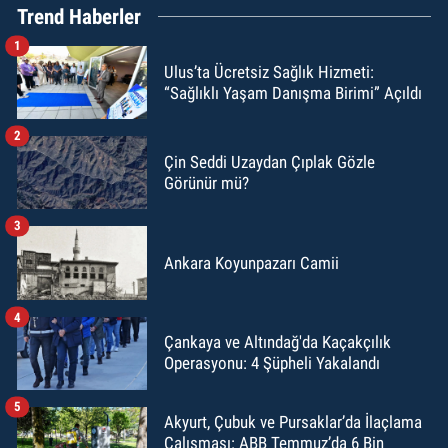
Trend Haberler
1
Ulus’ta Ücretsiz Sağlık Hizmeti:
“Sağlıklı Yaşam Danışma Birimi” Açıldı
2
Çin Seddi Uzaydan Çıplak Gözle
Görünür mü?
3
Ankara Koyunpazarı Camii
4
Çankaya ve Altındağ'da Kaçakçılık
Operasyonu: 4 Şüpheli Yakalandı
5
Akyurt, Çubuk ve Pursaklar’da İlaçlama
Çalışması: ABB Temmuz’da 6 Bin