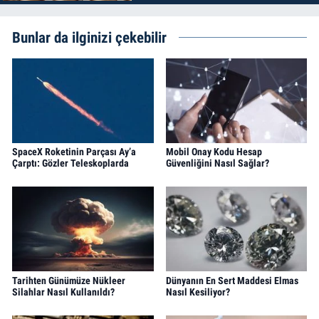
Bunlar da ilginizi çekebilir
SpaceX Roketinin Parçası Ay’a
Mobil Onay Kodu Hesap
Çarptı: Gözler Teleskoplarda
Güvenliğini Nasıl Sağlar?
Tarihten Günümüze Nükleer
Dünyanın En Sert Maddesi Elmas
Silahlar Nasıl Kullanıldı?
Nasıl Kesiliyor?