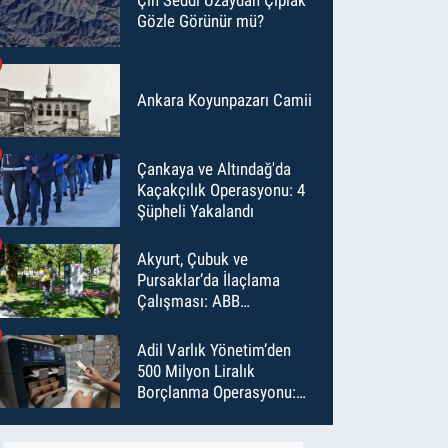
Gözle Görünür mü?
Ankara Koyunpazarı Camii
Çankaya ve Altındağ'da
Kaçakçılık Operasyonu: 4
Şüpheli Yakalandı
Akyurt, Çubuk ve
Pursaklar’da İlaçlama
Çalışması: ABB
Temmuz’da 6 Bin Noktayı
İlaçladı
Adil Varlık Yönetim’den
500 Milyon Liralık
Borçlanma Operasyonu:
Maliyet Düştü, Vade Uzadı