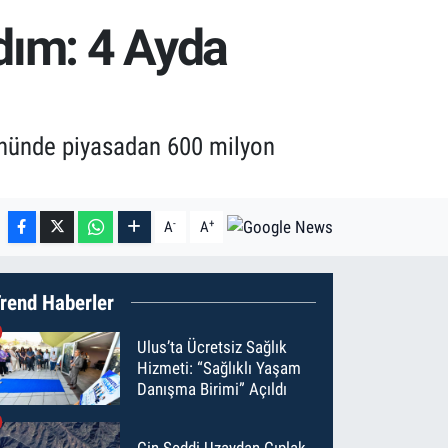
Adım: 4 Ayda
 gününde piyasadan 600 milyon
-
+
A
A
rend Haberler
Ulus’ta Ücretsiz Sağlık
Hizmeti: “Sağlıklı Yaşam
Danışma Birimi” Açıldı
Çin Seddi Uzaydan Çıplak