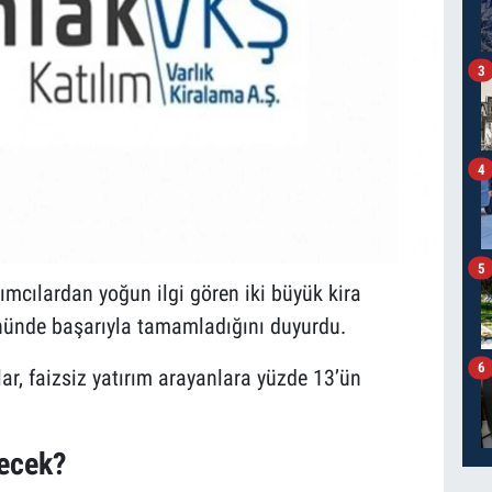
3
4
5
rımcılardan yoğun ilgi gören iki büyük kira
gününde başarıyla tamamladığını duyurdu.
6
ar, faizsiz yatırım arayanlara yüzde 13’ün
recek?