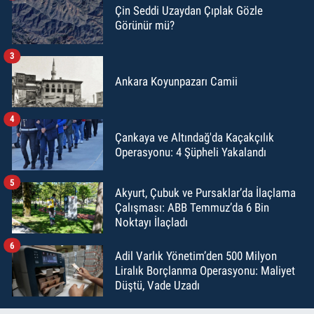
Çin Seddi Uzaydan Çıplak Gözle
Görünür mü?
3
Ankara Koyunpazarı Camii
4
Çankaya ve Altındağ'da Kaçakçılık
Operasyonu: 4 Şüpheli Yakalandı
5
Akyurt, Çubuk ve Pursaklar’da İlaçlama
Çalışması: ABB Temmuz’da 6 Bin
Noktayı İlaçladı
6
Adil Varlık Yönetim’den 500 Milyon
Liralık Borçlanma Operasyonu: Maliyet
Düştü, Vade Uzadı