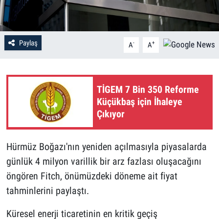
Paylaş
-
+
A
A
TİGEM 7 Bin 350 Reforme
Küçükbaş için İhaleye
Çıkıyor
Hürmüz Boğazı'nın yeniden açılmasıyla piyasalarda
günlük 4 milyon varillik bir arz fazlası oluşacağını
öngören Fitch, önümüzdeki döneme ait fiyat
tahminlerini paylaştı.
Küresel enerji ticaretinin en kritik geçiş