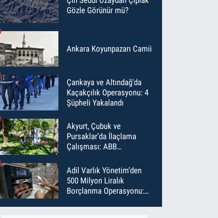
Gözle Görünür mü?
Ankara Koyunpazarı Camii
Çankaya ve Altındağ'da
Kaçakçılık Operasyonu: 4
Şüpheli Yakalandı
Akyurt, Çubuk ve
Pursaklar’da İlaçlama
Çalışması: ABB
Temmuz’da 6 Bin Noktayı
İlaçladı
Adil Varlık Yönetim’den
500 Milyon Liralık
Borçlanma Operasyonu:
Maliyet Düştü, Vade Uzadı