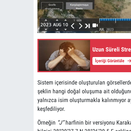
Uzun Süreli Stre
İçeriği Görüntüle
Sistem içerisinde oluşturulan görsellerde
şeklin hangi doğal oluşuma ait olduğun
yalnızca isim oluşturmakla kalınmıyor a
keşfediliyor.
Örneğin
“J”
harfinin bir versiyonu Karaka