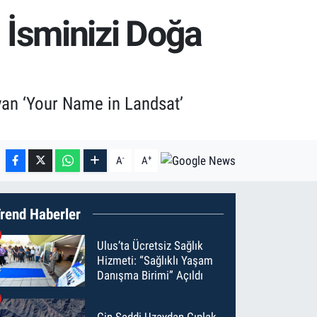
 İsminizi Doğa
yan ‘Your Name in Landsat’
-
+
A
A
rend Haberler
Ulus’ta Ücretsiz Sağlık
Hizmeti: “Sağlıklı Yaşam
Danışma Birimi” Açıldı
Çin Seddi Uzaydan Çıplak