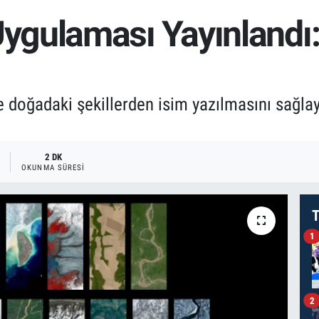
gulaması Yayınlandı:
 doğadaki şekillerden isim yazılmasını sağla
2 DK
OKUNMA SÜRESI
T
1
2