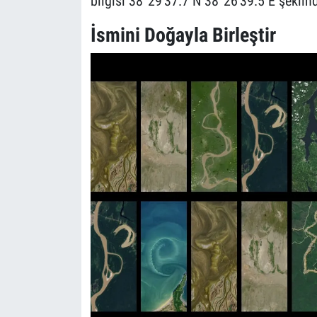
bilgisi 38°29'37.7 N 38°26'39.5 E şeklind
İsmini Doğayla Birleştir