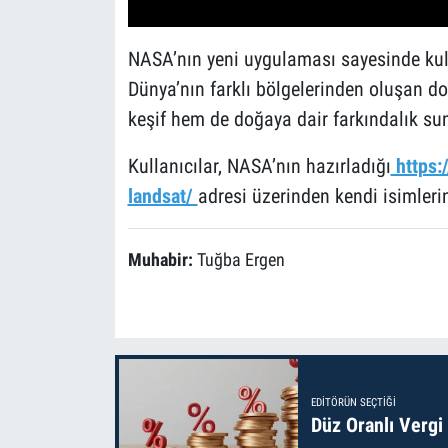
NASA’nın yeni uygulaması sayesinde kulla
Dünya’nın farklı bölgelerinden oluşan do
keşif hem de doğaya dair farkındalık su
Kullanıcılar, NASA’nın hazırladığı
https:
landsat/
adresi üzerinden kendi isimlerini
Muhabir:
Tuğba Ergen
EDITÖRÜN SEÇTIĞI
Düz Oranlı Vergi