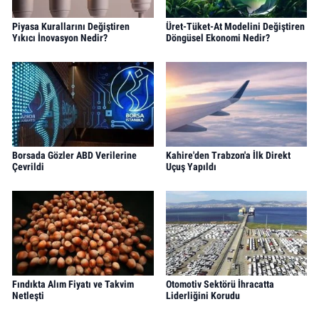
Piyasa Kurallarını Değiştiren
Üret-Tüket-At Modelini Değiştiren
Yıkıcı İnovasyon Nedir?
Döngüsel Ekonomi Nedir?
Borsada Gözler ABD Verilerine
Kahire'den Trabzon'a İlk Direkt
Çevrildi
Uçuş Yapıldı
Fındıkta Alım Fiyatı ve Takvim
Otomotiv Sektörü İhracatta
Netleşti
Liderliğini Korudu