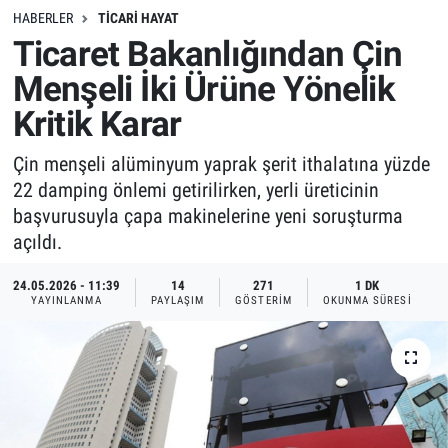
HABERLER
TICARI HAYAT
Ticaret Bakanlığından Çin
Menşeli İki Ürüne Yönelik
Kritik Karar
Çin menşeli alüminyum yaprak şerit ithalatına yüzde
22 damping önlemi getirilirken, yerli üreticinin
başvurusuyla çapa makinelerine yeni soruşturma
açıldı.
24.05.2026 - 11:39
14
271
1 DK
YAYINLANMA
PAYLAŞIM
GÖSTERIM
OKUNMA SÜRESI