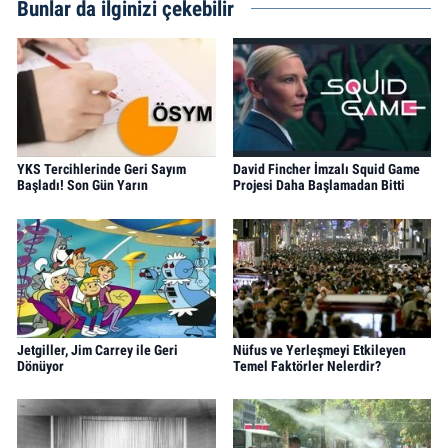
Bunlar da ilginizi çekebilir
YKS Tercihlerinde Geri Sayım
David Fincher İmzalı Squid Game
Başladı! Son Gün Yarın
Projesi Daha Başlamadan Bitti
Jetgiller, Jim Carrey ile Geri
Nüfus ve Yerleşmeyi Etkileyen
Dönüyor
Temel Faktörler Nelerdir?