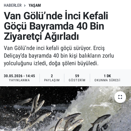
HABERLER
YAŞAM
Van Gölü’nde İnci Kefali
Göçü Bayramda 40 Bin
Ziyaretçi Ağırladı
Van Gölü’nde inci kefali göçü sürüyor. Erciş
Deliçay’da bayramda 40 bin kişi balıkların zorlu
yolculuğunu izledi, doğa şöleni büyüledi.
30.05.2026 - 14:45
2
59
1 DK
YAYINLANMA
PAYLAŞIM
GÖSTERIM
OKUNMA SÜRESI