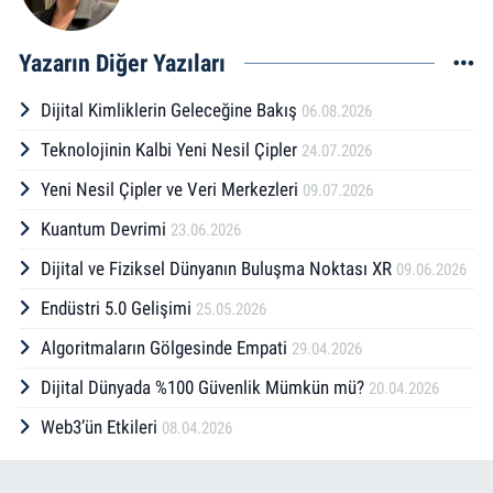
Yazarın Diğer Yazıları
Dijital Kimliklerin Geleceğine Bakış
06.08.2026
Teknolojinin Kalbi Yeni Nesil Çipler
24.07.2026
Yeni Nesil Çipler ve Veri Merkezleri
09.07.2026
Kuantum Devrimi
23.06.2026
Dijital ve Fiziksel Dünyanın Buluşma Noktası XR
09.06.2026
Endüstri 5.0 Gelişimi
25.05.2026
Algoritmaların Gölgesinde Empati
29.04.2026
Dijital Dünyada %100 Güvenlik Mümkün mü?
20.04.2026
Web3’ün Etkileri
08.04.2026