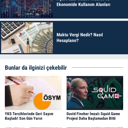
Ekonomide Kullanım Alanları
Maktu Vergi Nedir? Nasıl
Hesaplanır?
Bunlar da ilginizi çekebilir
YKS Tercihlerinde Geri Sayım
David Fincher İmzalı Squid Game
Başladı! Son Gün Yarın
Projesi Daha Başlamadan Bitti