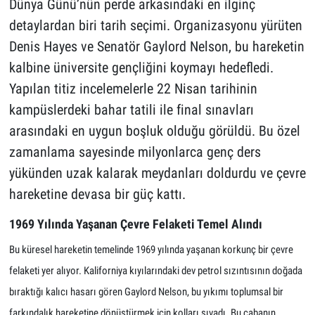
Dünya Günü’nün perde arkasındaki en ilginç
detaylardan biri tarih seçimi. Organizasyonu yürüten
Denis Hayes ve Senatör Gaylord Nelson, bu hareketin
kalbine üniversite gençliğini koymayı hedefledi.
Yapılan titiz incelemelerle 22 Nisan tarihinin
kampüslerdeki bahar tatili ile final sınavları
arasındaki en uygun boşluk olduğu görüldü. Bu özel
zamanlama sayesinde milyonlarca genç ders
yükünden uzak kalarak meydanları doldurdu ve çevre
hareketine devasa bir güç kattı.
1969 Yılında Yaşanan Çevre Felaketi Temel Alındı
Bu küresel hareketin temelinde 1969 yılında yaşanan korkunç bir çevre
felaketi yer alıyor. Kaliforniya kıyılarındaki dev petrol sızıntısının doğada
bıraktığı kalıcı hasarı gören Gaylord Nelson, bu yıkımı toplumsal bir
farkındalık hareketine dönüştürmek için kolları sıvadı. Bu çabanın