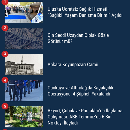
1
Ulus’ta Ücretsiz Sağlık Hizmeti:
“Sağlıklı Yaşam Danışma Birimi” Açıldı
2
Çin Seddi Uzaydan Çıplak Gözle
Görünür mü?
3
Ankara Koyunpazarı Camii
4
Çankaya ve Altındağ'da Kaçakçılık
Operasyonu: 4 Şüpheli Yakalandı
5
Akyurt, Çubuk ve Pursaklar’da İlaçlama
Çalışması: ABB Temmuz’da 6 Bin
Noktayı İlaçladı