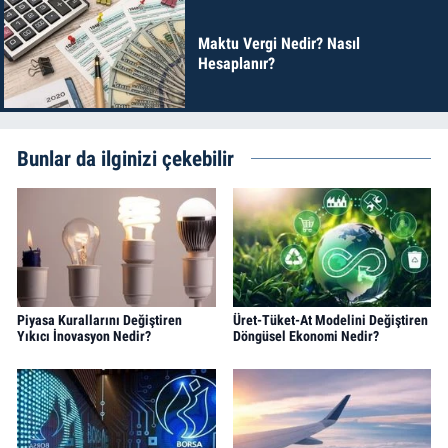
Maktu Vergi Nedir? Nasıl
Hesaplanır?
Bunlar da ilginizi çekebilir
Piyasa Kurallarını Değiştiren
Üret-Tüket-At Modelini Değiştiren
Yıkıcı İnovasyon Nedir?
Döngüsel Ekonomi Nedir?