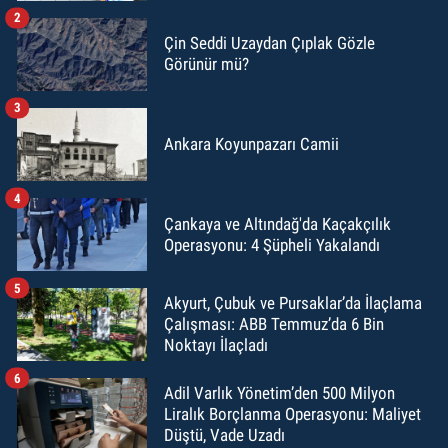
2
Çin Seddi Uzaydan Çıplak Gözle
Görünür mü?
3
Ankara Koyunpazarı Camii
4
Çankaya ve Altındağ'da Kaçakçılık
Operasyonu: 4 Şüpheli Yakalandı
5
Akyurt, Çubuk ve Pursaklar’da İlaçlama
Çalışması: ABB Temmuz’da 6 Bin
Noktayı İlaçladı
6
Adil Varlık Yönetim’den 500 Milyon
Liralık Borçlanma Operasyonu: Maliyet
Düştü, Vade Uzadı