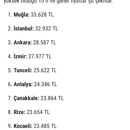
yüksek olduğu 10 il ve genel fiyatlar şu şekilde:
Muğla:
33.628 TL
İstanbul:
32.932 TL
Ankara:
28.587 TL
İzmir:
27.977 TL
Tunceli:
25.622 TL
Antalya:
24.346 TL
Çanakkale:
23.864 TL
Rize:
23.654 TL
Kocaeli:
23.485 TL