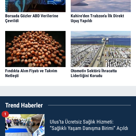
Borsada Gözler ABD Verilerine
Kahire'den Trabzon'a İlk Direkt
Çevrildi
Uçuş Yapıldı
Fındıkta Alım Fiyatı ve Takvim
Otomotiv Sektörü İhracatta
Netleşti
Liderliğini Korudu
Trend Haberler
1
Ulus’ta Ücretsiz Sağlık Hizmeti:
“Sağlıklı Yaşam Danışma Birimi” Açıldı