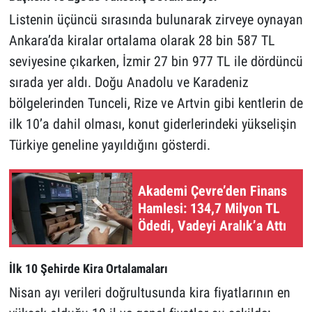
Listenin üçüncü sırasında bulunarak zirveye oynayan
Ankara’da kiralar ortalama olarak 28 bin 587 TL
seviyesine çıkarken, İzmir 27 bin 977 TL ile dördüncü
sırada yer aldı. Doğu Anadolu ve Karadeniz
bölgelerinden Tunceli, Rize ve Artvin gibi kentlerin de
ilk 10’a dahil olması, konut giderlerindeki yükselişin
Türkiye geneline yayıldığını gösterdi.
Akademi Çevre’den Finans
Hamlesi: 134,7 Milyon TL
Ödedi, Vadeyi Aralık’a Attı
İlk 10 Şehirde Kira Ortalamaları
Nisan ayı verileri doğrultusunda kira fiyatlarının en