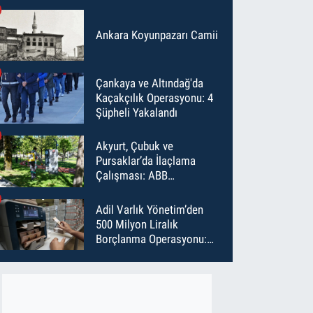
Ankara Koyunpazarı Camii
Çankaya ve Altındağ'da
Kaçakçılık Operasyonu: 4
Şüpheli Yakalandı
Akyurt, Çubuk ve
Pursaklar’da İlaçlama
Çalışması: ABB
Temmuz’da 6 Bin Noktayı
İlaçladı
Adil Varlık Yönetim’den
500 Milyon Liralık
Borçlanma Operasyonu:
Maliyet Düştü, Vade Uzadı