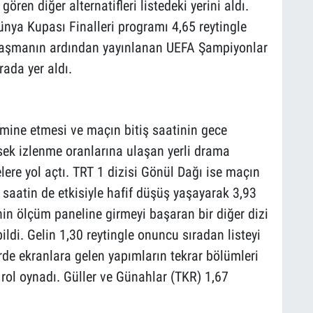
ren diğer alternatifleri listedeki yerini aldı.
nya Kupası Finalleri programı 4,65 reytingle
şılaşmanın ardından yayınlanan UEFA Şampiyonlar
rada yer aldı.
ine etmesi ve maçın bitiş saatinin gece
sek izlenme oranlarına ulaşan yerli drama
lere yol açtı. TRT 1 dizisi Gönül Dağı ise maçın
saatin de etkisiyle hafif düşüş yaşayarak 3,93
nin ölçüm paneline girmeyi başaran bir diğer dizi
bildi. Gelin 1,30 reytingle onuncu sıradan listeyi
rde ekranlara gelen yapımların tekrar bölümleri
rol oynadı. Güller ve Günahlar (TKR) 1,67