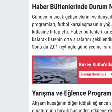
Haber Bültenlerinde Durum 
Gündemin sıcak gelişmelerini ve dünyad
programları, futbol karşılaşmasının yoğun
kitlesine hitap etti. Haber bültenleri kat
kalarak listenin orta sıralarını şekille
Sonu da 2,01 reytingle günü yedinci sır
Kuzey Kutbu'nda
İçeriği Görüntüle
Yarışma ve Eğlence Programl
Akşam kuşağının diğer iddialı eğlence ve
oluşturduğu büyük hacimden etkilenerek 