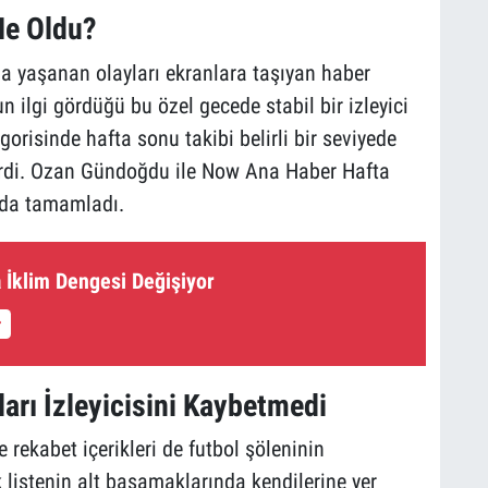
Ne Oldu?
a yaşanan olayları ekranlara taşıyan haber
 ilgi gördüğü bu özel gecede stabil bir izleyici
egorisinde hafta sonu takibi belirli bir seviyede
ndirdi. Ozan Gündoğdu ile Now Ana Haber Hafta
ada tamamladı.
 İklim Dengesi Değişiyor
arı İzleyicisini Kaybetmedi
 rekabet içerikleri de futbol şöleninin
listenin alt basamaklarında kendilerine yer