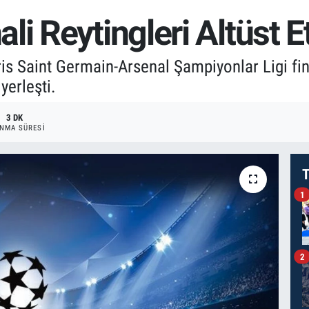
i Reytingleri Altüst Et
ris Saint Germain-Arsenal Şampiyonlar Ligi f
yerleşti.
3 DK
NMA SÜRESI
T
1
2