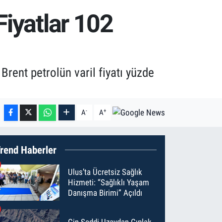
Fiyatlar 102
ent petrolün varil fiyatı yüzde
-
+
A
A
rend Haberler
Ulus’ta Ücretsiz Sağlık
Hizmeti: “Sağlıklı Yaşam
Danışma Birimi” Açıldı
Çin Seddi Uzaydan Çıplak