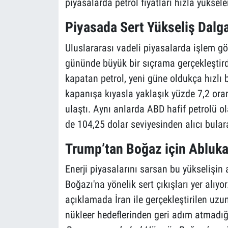
piyasalarda petrol fiyatları hızla yüksele
Piyasada Sert Yükseliş Dalg
Uluslararası vadeli piyasalarda işlem gör
gününde büyük bir sıçrama gerçekleştir
kapatan petrol, yeni güne oldukça hızlı ba
kapanışa kıyasla yaklaşık yüzde 7,2 or
ulaştı. Aynı anlarda ABD hafif petrolü ol
de 104,25 dolar seviyesinden alıcı bularak
Trump’tan Boğaz için Abluka
Enerji piyasalarını sarsan bu yükseliş
Boğazı'na yönelik sert çıkışları yer alıy
açıklamada İran ile gerçekleştirilen uzun
nükleer hedeflerinden geri adım atmadı