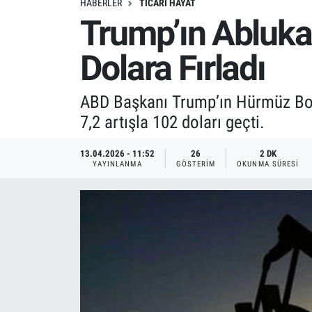
HABERLER
TICARI HAYAT
Trump’ın Abluka 
Dolara Fırladı
ABD Başkanı Trump’ın Hürmüz Boğa
7,2 artışla 102 doları geçti.
13.04.2026 - 11:52
26
2 DK
YAYINLANMA
GÖSTERIM
OKUNMA SÜRESI