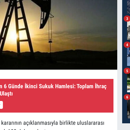
3
4
5
an 6 Günde İkinci Sukuk Hamlesi: Toplam İhraç
Ulaştı
6
ararının açıklanmasıyla birlikte uluslararası