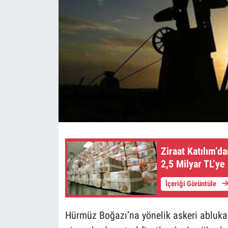
Ziraat Katılım’d
2,5 Milyar TL’ye 
İçeriği Görüntüle
Hürmüz Boğazı’na yönelik askeri abluka k