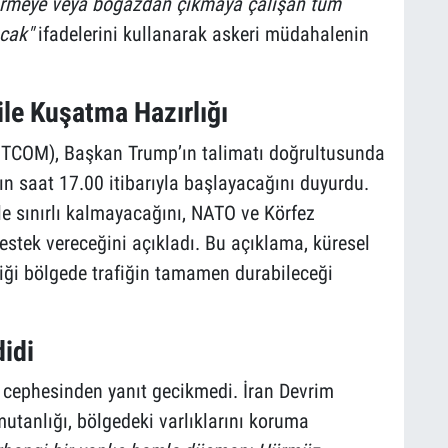
irmeye veya boğazdan çıkmaya çalışan tüm
acak"
ifadelerini kullanarak askeri müdahalenin
e Kuşatma Hazırlığı
TCOM), Başkan Trump’ın talimatı doğrultusunda
ın saat 17.00 itibarıyla başlayacağını duyurdu.
e sınırlı kalmayacağını, NATO ve Körfez
tek vereceğini açıkladı. Bu açıklama, küresel
çtiği bölgede trafiğin tamamen durabileceği
idi
cephesinden yanıt gecikmedi. İran Devrim
utanlığı, bölgedeki varlıklarını koruma