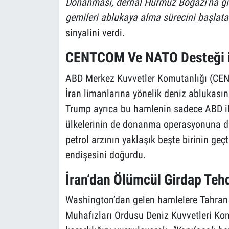
Donanması, derhal Hürmüz Boğazı'na g
gemileri ablukaya alma sürecini başlat
sinyalini verdi.
CENTCOM Ve NATO Desteği il
ABD Merkez Kuvvetler Komutanlığı (CEN
İran limanlarına yönelik deniz ablukasın
Trump ayrıca bu hamlenin sadece ABD il
ülkelerinin de donanma operasyonuna des
petrol arzının yaklaşık beşte birinin ge
endişesini doğurdu.
İran’dan Ölümcül Girdap Tehd
Washington’dan gelen hamlelere Tahran 
Muhafızları Ordusu Deniz Kuvvetleri Kom