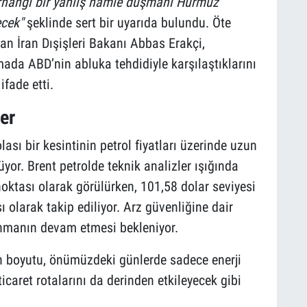
rhangi bir yanlış hamle düşmanı Hürmüz
cek"
şeklinde sert bir uyarıda bulundu. Öte
an İran Dışişleri Bakanı Abbas Erakçi,
ada ABD’nin abluka tehdidiyle karşılaştıklarını
ifade etti.
er
sı bir kesintinin petrol fiyatları üzerinde uzun
üyor. Brent petrolde teknik analizler ışığında
noktası olarak görülürken, 101,58 dolar seviyesi
ı olarak takip ediliyor. Arz güvenliğine dair
lanmanın devam etmesi bekleniyor.
in boyutu, önümüzdeki günlerde sadece enerji
ticaret rotalarını da derinden etkileyecek gibi