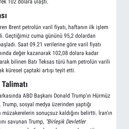
rek 102 dolara ulaştı.
ası
en Brent petrolün varil fiyatı, haftanın ilk işlem
di. Geçtiğimiz cuma gününü 95,2 dolardan
şladı. Saat 09.21 verilerine göre varil fiyatı
anında değer kazanarak 102,08 dolara kadar
arak bilinen Batı Teksas türü ham petrolün varili
 küresel çaptaki artışı teyit etti.
 Talimatı
in arkasında ABD Başkanı Donald Trump'ın Hürmüz
or. Trump, sosyal medya üzerinden yaptığı
 müzakerelerin sonuçsuz kaldığını belirtti. İran'ın
ğını savunan Trump,
"Birleşik Devletler