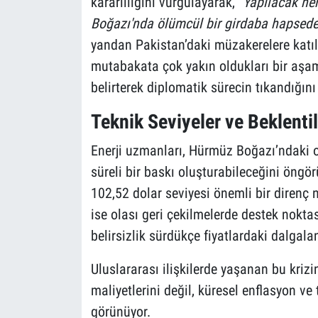
kararlılığını vurgulayarak,
"Yapılacak he
Boğazı'nda ölümcül bir girdaba hapsede
yandan Pakistan’daki müzakerelere katıl
mutabakata çok yakın oldukları bir aşam
belirterek diplomatik sürecin tıkandığını 
Teknik Seviyeler ve Beklentil
Enerji uzmanları, Hürmüz Boğazı’ndaki ola
süreli bir baskı oluşturabileceğini öngör
102,52 dolar seviyesi önemli bir direnç 
ise olası geri çekilmelerde destek noktas
belirsizlik sürdükçe fiyatlardaki dalga
Uluslararası ilişkilerde yaşanan bu kriz
maliyetlerini değil, küresel enflasyon ve 
görünüyor.