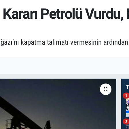
Kararı Petrolü Vurdu, 
zı’nı kapatma talimatı vermesinin ardından Br
T
1
2