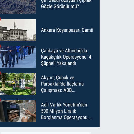
Gözle Görünür mü?
Ankara Koyunpazarı Camii
Çankaya ve Altındağ'da
Kaçakçılık Operasyonu: 4
Şüpheli Yakalandı
Akyurt, Çubuk ve
Pursaklar’da İlaçlama
Çalışması: ABB
Temmuz’da 6 Bin Noktayı
İlaçladı
Adil Varlık Yönetim’den
500 Milyon Liralık
Borçlanma Operasyonu:
Maliyet Düştü, Vade Uzadı