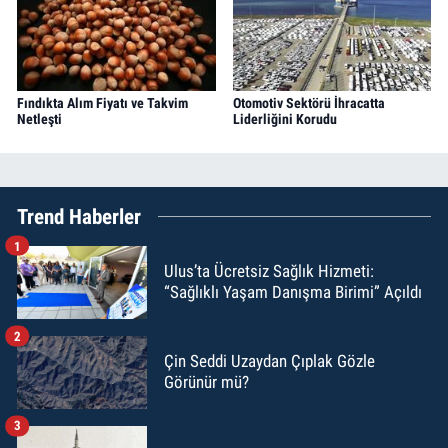
Fındıkta Alım Fiyatı ve Takvim
Otomotiv Sektörü İhracatta
Netleşti
Liderliğini Korudu
Trend Haberler
1
Ulus’ta Ücretsiz Sağlık Hizmeti:
“Sağlıklı Yaşam Danışma Birimi” Açıldı
2
Çin Seddi Uzaydan Çıplak Gözle
Görünür mü?
3