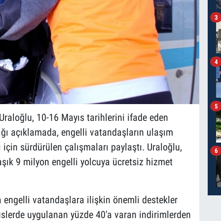
3
4
5
raloğlu, 10-16 Mayıs tarihlerini ifade eden
tığı açıklamada, engelli vatandaşların ulaşım
çin sürdürülen çalışmaları paylaştı. Uraloğlu,
6
aşık 9 milyon engelli yolcuya ücretsiz hizmet
engelli vatandaşlara ilişkin önemli destekler
obüslerde uygulanan yüzde 40'a varan indirimlerden