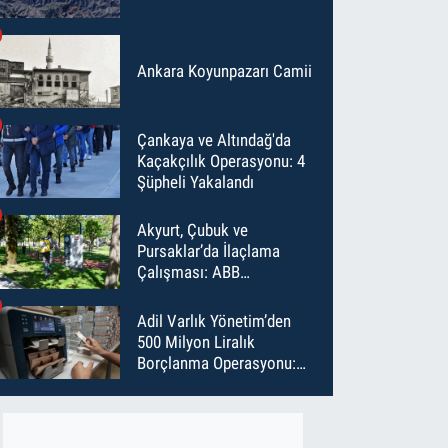
Ankara Koyunpazarı Camii
Çankaya ve Altındağ'da
Kaçakçılık Operasyonu: 4
Şüpheli Yakalandı
Akyurt, Çubuk ve
Pursaklar’da İlaçlama
Çalışması: ABB
Temmuz’da 6 Bin Noktayı
İlaçladı
Adil Varlık Yönetim’den
500 Milyon Liralık
Borçlanma Operasyonu:
Maliyet Düştü, Vade Uzadı