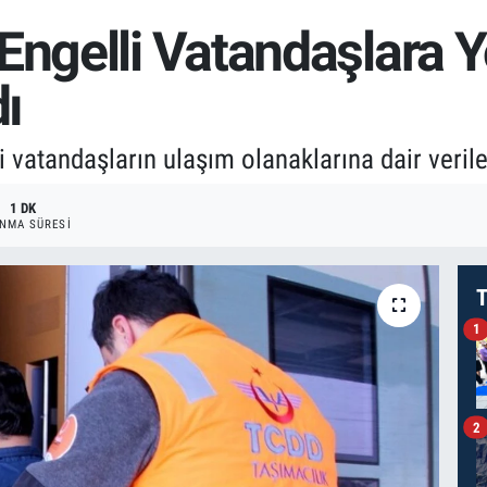
Engelli Vatandaşlara 
dı
 vatandaşların ulaşım olanaklarına dair veriler
1 DK
NMA SÜRESI
T
1
2