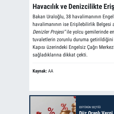
Havacılık ve Denizcilikte Eriş
Bakan Uraloğlu, 38 havalimanının Engel
havalimanının ise Erişilebilirlik Belgesi 
Denizler Projesi"
ile yolcu gemilerinde e
tuvaletlerin zorunlu duruma getirildiğini
Kapısı üzerindeki Engelsiz Çağrı Merkezi
sağladıklarına dikkat çekti.
Kaynak:
AA
EDITÖRÜN SEÇTIĞI
Düz Oranlı Vergi