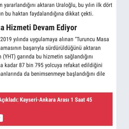
 yararlandığını aktaran Uraloğlu, bu yılın ilk dört
ın bu haktan faydalandığına dikkat çekti.
a Hizmeti Devam Ediyor
in 2019 yılında uygulamaya alınan "Turuncu Masa
ulamasının başarıyla sürdürüldüğünü aktaran
en (YHT) garında bu hizmetin sağlandığını
 kadar 87 bin 795 yolcuya refakat edildiğini
manlarında da benimsenmeye başlandığını dile
çıkladı: Kayseri-Ankara Arası 1 Saat 45