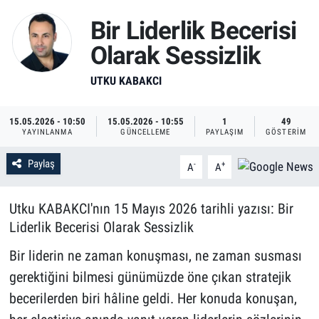
Bir Liderlik Becerisi
Olarak Sessizlik
UTKU KABAKCI
15.05.2026 - 10:50
15.05.2026 - 10:55
1
49
YAYINLANMA
GÜNCELLEME
PAYLAŞIM
GÖSTERIM
Paylaş
-
+
A
A
Utku KABAKCI'nın 15 Mayıs 2026 tarihli yazısı: Bir
Liderlik Becerisi Olarak Sessizlik
Bir liderin ne zaman konuşması, ne zaman susması
gerektiğini bilmesi günümüzde öne çıkan stratejik
becerilerden biri hâline geldi. Her konuda konuşan,