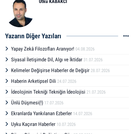
Utku KABAKCI
Yazarın Diğer Yazıları
Yapay Zekâ Filozofları Aranıyor!
04.08.2026
Siyasal İletişimde Dil, Algı ve İktidar
31.07.2026
Kelimeler Değişirse Haberler de Değişir
28.07.2026
Haberin Arketipsel Dili
24.07.2026
İdeolojinin Tekniği Tekniğin İdeolojisi
21.07.2026
Ünlü Düşmesi(!)
17.07.2026
Ekranlarda Yankılanan Ezberler
14.07.2026
Uyku Kaçıran Haberler
10.07.2026