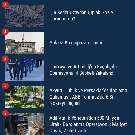
2
Çin Seddi Uzaydan Çıplak Gözle
Görünür mü?
3
Ankara Koyunpazarı Camii
4
Çankaya ve Altındağ'da Kaçakçılık
Operasyonu: 4 Şüpheli Yakalandı
5
Akyurt, Çubuk ve Pursaklar’da İlaçlama
Çalışması: ABB Temmuz’da 6 Bin
Noktayı İlaçladı
6
Adil Varlık Yönetim’den 500 Milyon
Liralık Borçlanma Operasyonu: Maliyet
Düştü, Vade Uzadı