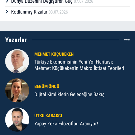
Dünya Düzenini Değiştiren Güç
07.07.2026
Kodlanmış Rızalar
03.07.2026
Yazarlar
MEHMET KÜÇÜKEKEN
Türkiye Ekonomisinin Yeni Yol Haritası:
Mehmet Küçükeken'in Makro İktisat Teorileri
BEGÜM ÖNCÜ
Dijital Kimliklerin Geleceğine Bakış
UTKU KABAKCI
Yapay Zekâ Filozofları Aranıyor!