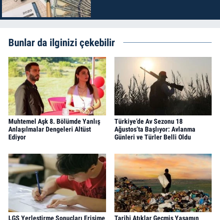
Bunlar da ilginizi çekebilir
Muhtemel Aşk 8. Bölümde Yanlış
Türkiye’de Av Sezonu 18
Anlaşılmalar Dengeleri Altüst
Ağustos’ta Başlıyor: Avlanma
Ediyor
Günleri ve Türler Belli Oldu
LGS Yerleştirme Sonuçları Erişime
Tarihi Atıklar Geçmiş Yaşamın