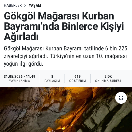
HABERLER
YAŞAM
Gökgöl Mağarası Kurban
Bayramı’nda Binlerce Kişiyi
Ağırladı
Gökgöl Mağarası Kurban Bayramı tatilinde 6 bin 225
ziyaretçiyi ağırladı. Türkiye’nin en uzun 10. mağarası
yoğun ilgi gördü.
31.05.2026 - 11:49
8
619
2 DK
YAYINLANMA
PAYLAŞIM
GÖSTERIM
OKUNMA SÜRESI