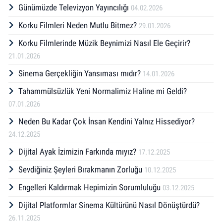
Günümüzde Televizyon Yayıncılığı
04.02.2026
Korku Filmleri Neden Mutlu Bitmez?
29.01.2026
Korku Filmlerinde Müzik Beynimizi Nasıl Ele Geçirir?
21.01.2026
Sinema Gerçekliğin Yansıması mıdır?
14.01.2026
Tahammülsüzlük Yeni Normalimiz Haline mi Geldi?
07.01.2026
Neden Bu Kadar Çok İnsan Kendini Yalnız Hissediyor?
24.12.2025
Dijital Ayak İzimizin Farkında mıyız?
17.12.2025
Sevdiğiniz Şeyleri Bırakmanın Zorluğu
10.12.2025
Engelleri Kaldırmak Hepimizin Sorumluluğu
03.12.2025
Dijital Platformlar Sinema Kültürünü Nasıl Dönüştürdü?
26.11.2025