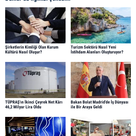
Şirketlerin Kimliği Olan Kurum
Turizm Sektörü Nasıl Yeni
Kültürü Nasıl Oluşur?
İstihdam Alanları Oluşturuyor?
TÜPRAŞ'ın İkinci Çeyrek Net Kârı
Bakan Bolat Madrid'de İş Dünyası
46,2 Milyar Lira Oldu
ile Bir Araya Geldi