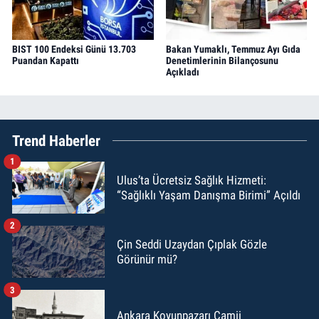
BIST 100 Endeksi Günü 13.703
Bakan Yumaklı, Temmuz Ayı Gıda
Puandan Kapattı
Denetimlerinin Bilançosunu
Açıkladı
Trend Haberler
1
Ulus’ta Ücretsiz Sağlık Hizmeti:
“Sağlıklı Yaşam Danışma Birimi” Açıldı
2
Çin Seddi Uzaydan Çıplak Gözle
Görünür mü?
3
Ankara Koyunpazarı Camii