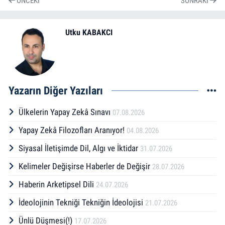
ÖNCEKI
SONRAKI
Utku KABAKCI
Yazarın Diğer Yazıları
Ülkelerin Yapay Zekâ Sınavı
07.08.2026
Yapay Zekâ Filozofları Aranıyor!
04.08.2026
Siyasal İletişimde Dil, Algı ve İktidar
31.07.2026
Kelimeler Değişirse Haberler de Değişir
28.07.2026
Haberin Arketipsel Dili
24.07.2026
İdeolojinin Tekniği Tekniğin İdeolojisi
21.07.2026
Ünlü Düşmesi(!)
17.07.2026