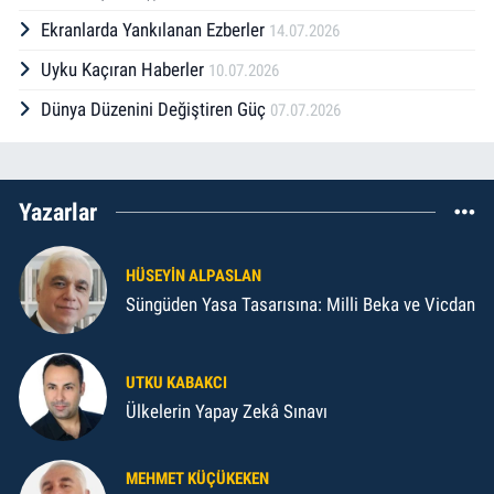
Ekranlarda Yankılanan Ezberler
14.07.2026
Uyku Kaçıran Haberler
10.07.2026
Dünya Düzenini Değiştiren Güç
07.07.2026
Yazarlar
HÜSEYIN ALPASLAN
Süngüden Yasa Tasarısına: Milli Beka ve Vicdan
UTKU KABAKCI
Ülkelerin Yapay Zekâ Sınavı
MEHMET KÜÇÜKEKEN