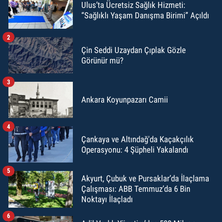
Ulus’ta Ücretsiz Sağlık Hizmeti:
“Sağlıklı Yaşam Danışma Birimi” Açıldı
2
Çin Seddi Uzaydan Çıplak Gözle
Görünür mü?
3
Ankara Koyunpazarı Camii
4
Çankaya ve Altındağ'da Kaçakçılık
Operasyonu: 4 Şüpheli Yakalandı
5
Akyurt, Çubuk ve Pursaklar’da İlaçlama
Çalışması: ABB Temmuz’da 6 Bin
Noktayı İlaçladı
6