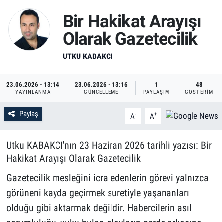
Bir Hakikat Arayışı
Olarak Gazetecilik
UTKU KABAKCI
23.06.2026 - 13:14
23.06.2026 - 13:16
1
48
YAYINLANMA
GÜNCELLEME
PAYLAŞIM
GÖSTERIM
Paylaş
-
+
A
A
Utku KABAKCI'nın 23 Haziran 2026 tarihli yazısı: Bir
Hakikat Arayışı Olarak Gazetecilik
Gazetecilik mesleğini icra edenlerin görevi yalnızca
görüneni kayda geçirmek suretiyle yaşananları
olduğu gibi aktarmak değildir. Habercilerin asıl